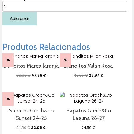
Quantidade
de
Blanditos
Adicionar
modena
rosa
Outono/Inverno
Produtos Relacionados
%
%
Blanditos Marea laranja
Blanditos Milan Rosa
O
O
O
O
59,95
€
47,96
€
49,95
€
29,97
€
preço
preço
preço
preço
original
atual
original
atual
era:
é:
era:
é:
59,95 €.
47,96 €.
49,95 €.
29,97 €.
%
Sapatos Grech&Co
Sapatos Grech&Co
Sunset 24-25
Laguna 26-27
O
O
24,50
€
22,05
€
24,50
€
preço
preço