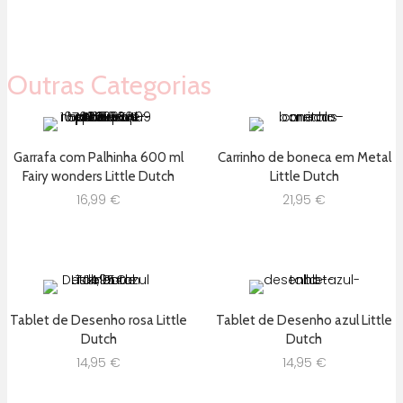
original
atual
era:
é:
24,50 €.
22,05 €.
Outras Categorias
Garrafa com Palhinha 600 ml
Carrinho de boneca em Metal
Fairy wonders Little Dutch
Little Dutch
16,99
€
21,95
€
Tablet de Desenho rosa Little
Tablet de Desenho azul Little
Dutch
Dutch
14,95
€
14,95
€