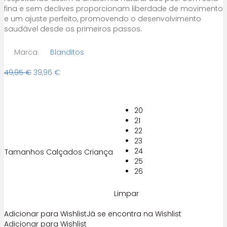
fina e sem declives proporcionam liberdade de movimento
e um ajuste perfeito, promovendo o desenvolvimento
saudável desde os primeiros passos.
Marca:
Blanditos
O
O
49,95
€
39,96
€
preço
preço
original
atual
era:
é:
20
49,95 €.
39,96 €.
21
22
23
24
Tamanhos Calçados Criança
25
26
Limpar
Adicionar para Wishlist
Já se encontra na Wishlist
Adicionar para Wishlist