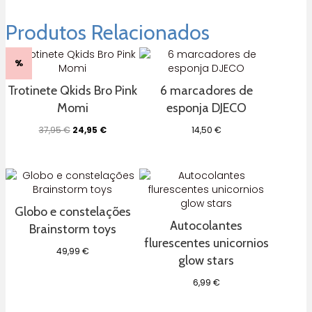
Produtos Relacionados
%
Trotinete Qkids Bro Pink
6 marcadores de
Momi
esponja DJECO
O
O
37,95
€
24,95
€
14,50
€
preço
preço
original
atual
era:
é:
37,95 €.
24,95 €.
Globo e constelações
Autocolantes
Brainstorm toys
flurescentes unicornios
49,99
€
glow stars
6,99
€