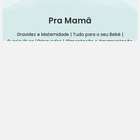
Pra Mamã
Gravidez e Maternidade | Tudo para o seu Bebé |
Puericultura | Brinquedos | Alimentação e Amamentação
| Hora de Dormir | Hora do Banho | Hora de Passear
Gravidez e maternidade
Aleitamento e amamentação
Higiene
Brinquedos
Dormir e descanso
Cadeiras Auto
Saúde e bem-estar
Início
Loja