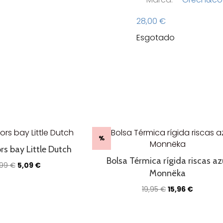
28,00
€
Esgotado
%
ors bay Little Dutch
Bolsa Térmica rígida riscas az
O
O
,99
€
5,09
€
Monnëka
preço
preço
original
atual
O
O
19,95
€
15,96
€
era:
é:
preço
preço
5,99 €.
5,09 €.
original
atual
era:
é: