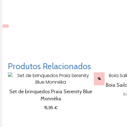
Produtos Relacionados
%
Boia Sail
Set de brinquedos Praia Serenity Blue
5
Monnëka
15,95
€