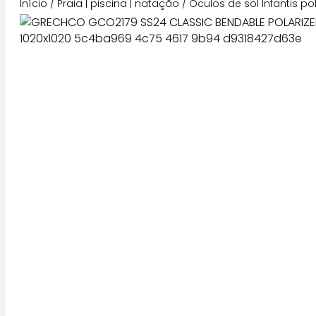
Início
/
Praia | piscina | natação
/ Óculos de sol Infantis p