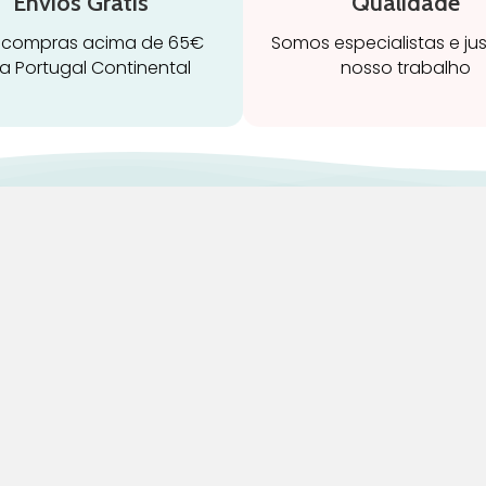
Envios Grátis
Qualidade
 compras acima de 65€
Somos especialistas e ju
a Portugal Continental
nosso trabalho
ravidez e maternidade
Início
leitamento e amamentação
Loja
igiene
Blog
rinquedos
Marcas
ormir e descanso
Quem Somos
adeiras Auto
Contatos
aúde e bem-estar
Termos e Condições
Devoluções