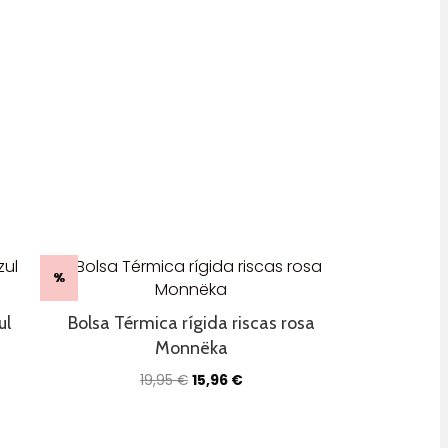
%
ul
Bolsa Térmica rígida riscas rosa
Monnëka
O
O
19,95
€
15,96
€
preço
preço
original
atual
era:
é: