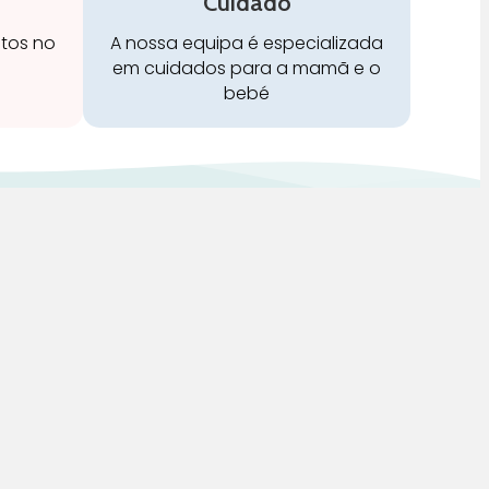
Cuidado
stos no
A nossa equipa é especializada
em cuidados para a mamã e o
bebé
Redes Sociais:
 de Vendas, Envios e