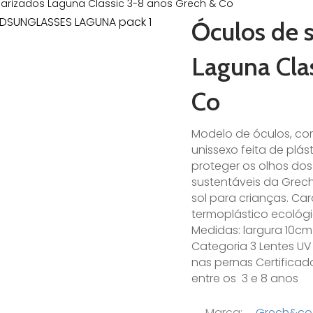
olarizados Laguna Classic 3-8 anos Grech & Co
Óculos de s
Laguna Cla
Co
Modelo de óculos, com
unissexo feita de plá
proteger os olhos dos
sustentáveis da Grec
sol para crianças. Cara
termoplástico ecológic
Medidas: largura 10cm
Categoria 3 Lentes U
nas pernas Certificado
entre os 3 e 8 anos
Marca:
Grech&co