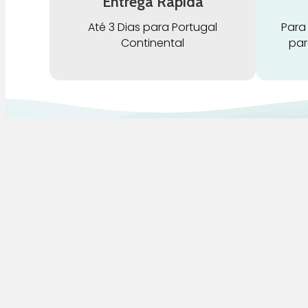
Entrega Rápida
Até 3 Dias para Portugal
Para
Continental
par
G
Pra Mamã
A
Gravidez e Maternidade | Tudo para o seu
H
Bebé | Puericultura | Brinquedos |
Alimentação e Amamentação | Hora de
B
Dormir | Hora do Banho | Hora de Passear
D
C
S