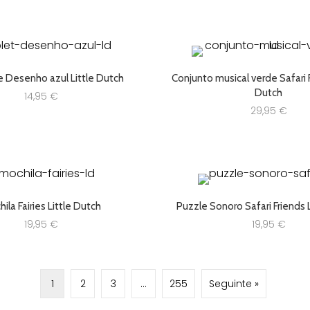
19,95 €.
15,96 €.
e Desenho azul Little Dutch
Conjunto musical verde Safari F
Dutch
14,95
€
29,95
€
ila Fairies Little Dutch
Puzzle Sonoro Safari Friends 
19,95
€
19,95
€
1
2
3
…
255
Seguinte »