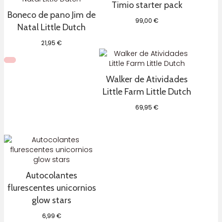
Timio starter pack
Boneco de pano Jim de
99,00
€
Natal Little Dutch
21,95
€
Walker de Atividades
Little Farm Little Dutch
69,95
€
Autocolantes
flurescentes unicornios
glow stars
6,99
€