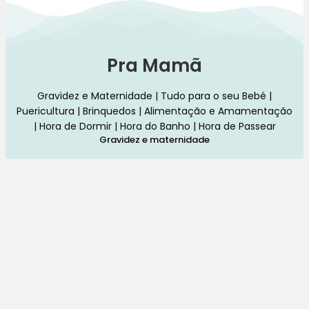
Pra Mamã
Gravidez e Maternidade | Tudo para o seu Bebé |
Puericultura | Brinquedos | Alimentação e Amamentação
| Hora de Dormir | Hora do Banho | Hora de Passear
Gravidez e maternidade
Aleitamento e amamentação
Higiene
Brinquedos
Dormir e descanso
Cadeiras Auto
Saúde e bem-estar
Início