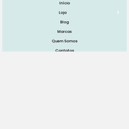
Início
Loja
Blog
Marcas
Quem Somos
Contatos
Termos e Condições de Vendas, Envios e Devoluções
Termos e Condições
Política de Privacidade
Política de Cookies
Resolução de Litígios
Livro de Reclamações Online
Redes Sociais: