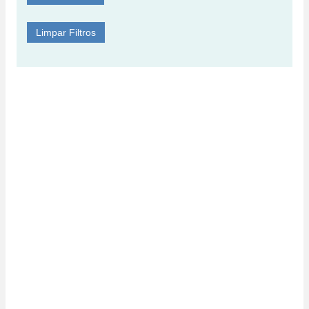
Limpar Filtros
Cadeira auto i-size YC16
Clip Cinto de Segurança
Infantia
Ezimoov
99,00
€
8,99
€
Kiddy Evoluna 2 i-Size Grey
Melange
449,00
€