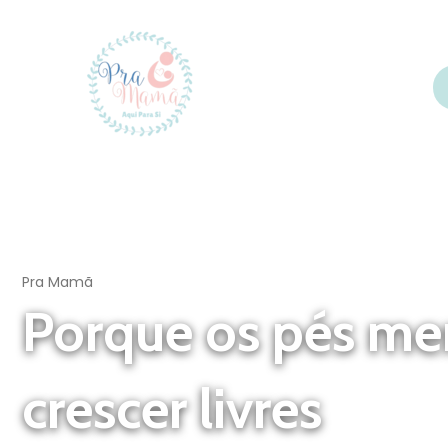
Pra Mamã
Porque os pés m
crescer livres