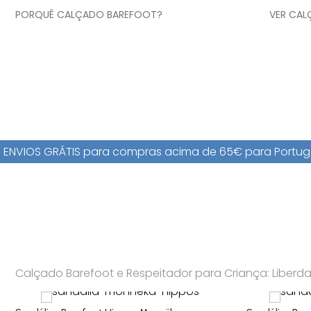
PORQUÊ CALÇADO BAREFOOT?
VER CAL
ENVIOS GRÁTIS para compras acima de 65€ para Portuga
Calçado Barefoot e Respeitador para Criança: Liber