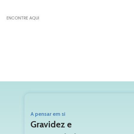
meses de vida
ENCONTRE AQUI
A pensar em si
Gravidez e