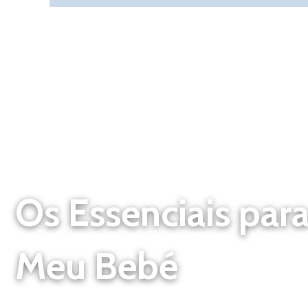
Os Essenciais para
Meu Bebé
O Guia Completo de Essenciais para o bebé e a mamã