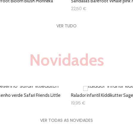
efoot Bloom Blush Monnëka
Sandálias Barefoot Whale pink
22,50
€
VER TUDO
Novidades
nho verde Safari Friends Little
Ralador infantil Kiddikutter Sag
19,95
€
VER TODAS AS NOVIDADES