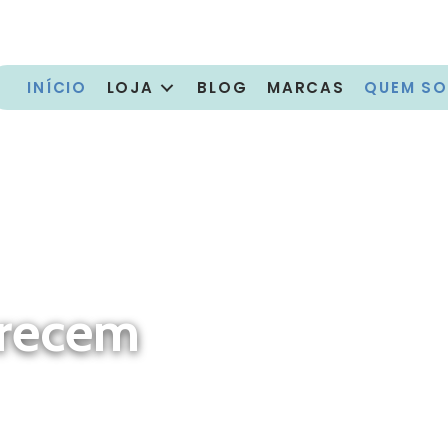
INÍCIO
LOJA
BLOG
MARCAS
QUEM S
erecem