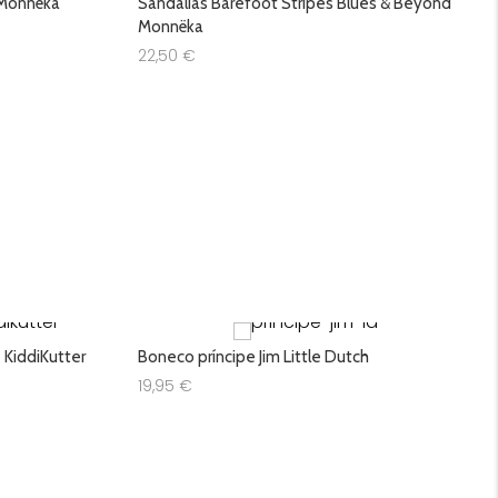
 Monnëka
Sandálias Barefoot Stripes Blues & Beyond
Monnëka
22,50
€
e KiddiKutter
Boneco príncipe Jim Little Dutch
19,95
€