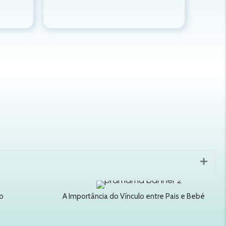
Expa
o
A Importância do Vínculo entre Pais e Bebé