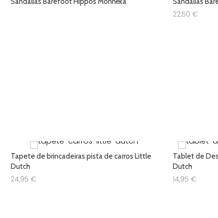
Sandálias Barefoot Hippos Monnëka
Sandálias Bar
22,50
€
Tapete de brincadeiras pista de carros Little
Tablet de Dese
Dutch
Dutch
24,95
€
14,95
€