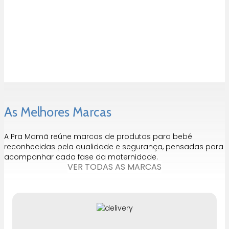
Taça coração lavanda Lassig
O
O
8,99
€
8,09
€
preço
preço
original
atual
era:
é:
8,99 €.
8,09 €.
As Melhores Marcas
A Pra Mamã reúne marcas de produtos para bebé
reconhecidas pela qualidade e segurança, pensadas para
acompanhar cada fase da maternidade.
VER TODAS AS MARCAS