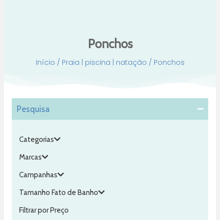
Ponchos
Início
/
Praia | piscina | natação
/ Ponchos
Pesquisa
Categorias
Marcas
Campanhas
Tamanho Fato de Banho
Filtrar por Preço