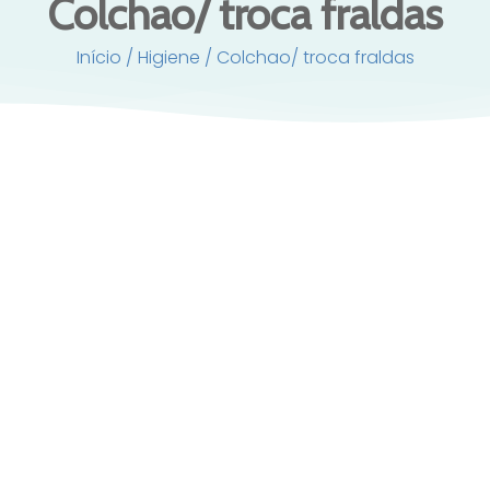
Colchao/ troca fraldas
Início
/
Higiene
/ Colchao/ troca fraldas
apa para Troca Fraldas em Musselina
Capa para Troca Fralda
Forest Treasures Little Dutch
Fairy Blossom Lit
19,95
€
19,95
€