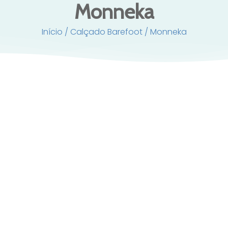
Monneka
Início
/
Calçado Barefoot
/ Monneka
Sandálias Barefoot Bloom Blush
Sandálias Barefoot Wha
Monnëka
22,50
€
22,50
€
andálias barefoot Monnëka serenity
blue
22,50
€