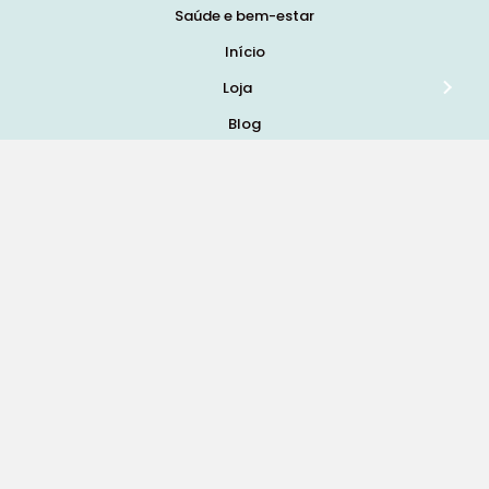
Saúde e bem-estar
Início
Loja
Blog
Marcas
Quem Somos
Contatos
Termos e Condições de Vendas, Envios e Devoluções
Termos e Condições
Política de Privacidade
Política de Cookies
Resolução de Litígios
Livro de Reclamações Online
Redes Sociais: