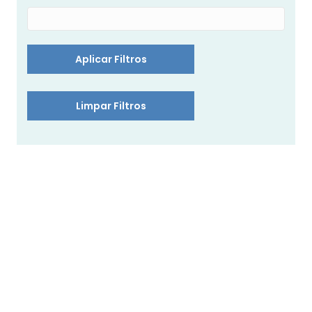
Aplicar Filtros
Limpar Filtros
Coelho luz de presença/som
Little Goose luz de
Little Dutch
presença/som Little Dutch
39,99
€
39,99
€
Luz de parede Babymoov
Luz de Presença Bebe
esquilo Little Dutch
13,99
€