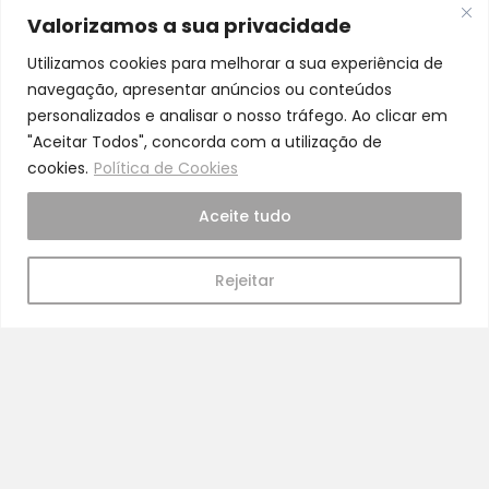
Cadeiras Auto
Valorizamos a sua privacidade
Saúde e bem-estar
Utilizamos cookies para melhorar a sua experiência de
Início
navegação, apresentar anúncios ou conteúdos
personalizados e analisar o nosso tráfego. Ao clicar em
Loja
"Aceitar Todos", concorda com a utilização de
Blog
cookies.
Política de Cookies
Marcas
Aceite tudo
Quem Somos
Contatos
Rejeitar
Termos e Condições de Vendas, Envios e Devoluções
Termos e Condições
Política de Privacidade
Política de Cookies
Resolução de Litígios
Livro de Reclamações Online