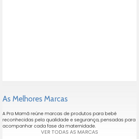
original
atual
preço
preço
era:
é:
original
atual
34,90 €.
27,92 €.
era:
é:
24,95 €.
19,96 €.
Luz de presença leão Light
for kids
O
O
24,95
€
19,96
€
preço
preço
original
atual
era:
é:
24,95 €.
19,96 €.
As Melhores Marcas
A Pra Mamã reúne marcas de produtos para bebé
reconhecidas pela qualidade e segurança, pensadas para
acompanhar cada fase da maternidade.
VER TODAS AS MARCAS