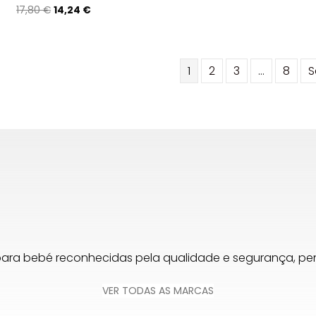
original
atu
O
O
17,80
€
14,24
€
era:
é:
preço
preço
29,20 €.
23,
original
atual
era:
é:
17,80 €.
14,24 €.
1
2
3
…
8
S
para bebé reconhecidas pela qualidade e segurança, 
VER TODAS AS MARCAS