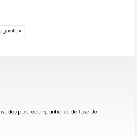
al
36 €.
eguinte »
pensadas para acompanhar cada fase da