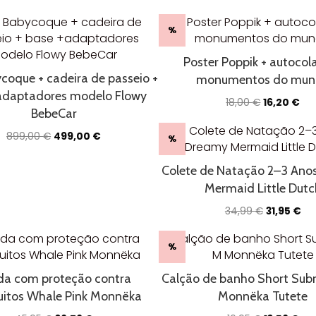
%
Poster Poppik + autocol
coque + cadeira de passeio +
monumentos do mun
adaptadores modelo Flowy
O
O
18,00
€
16,20
€
BebeCar
preço
pr
original
atu
O
O
899,00
€
499,00
€
%
era:
é:
preço
preço
18,00 €.
16,
original
atual
Colete de Natação 2–3 Ano
era:
é:
Mermaid Little Dutc
899,00 €.
499,00 €.
O
O
34,99
€
31,95
€
preço
pr
original
atu
%
era:
é:
34,99 €.
31,
da com proteção contra
Calção de banho Short Sub
itos Whale Pink Monnëka
Monnëka Tutete