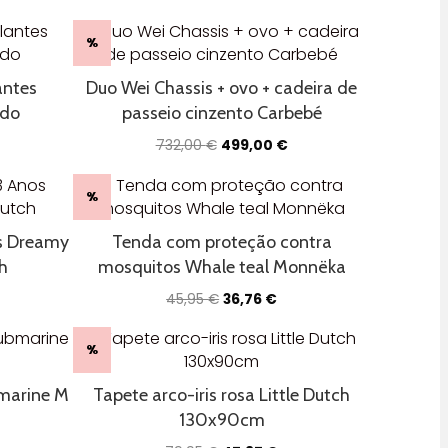
%
antes
Duo Wei Chassis + ovo + cadeira de
do
passeio cinzento Carbebé
O
O
732,00
€
499,00
€
eço
preço
preço
al
original
atual
%
era:
é:
20 €.
732,00 €.
499,00 €.
s Dreamy
Tenda com proteção contra
h
mosquitos Whale teal Monnëka
O
O
45,95
€
36,76
€
eço
preço
preço
al
original
atual
%
era:
é:
95 €.
45,95 €.
36,76 €.
marine M
Tapete arco-iris rosa Little Dutch
130x90cm