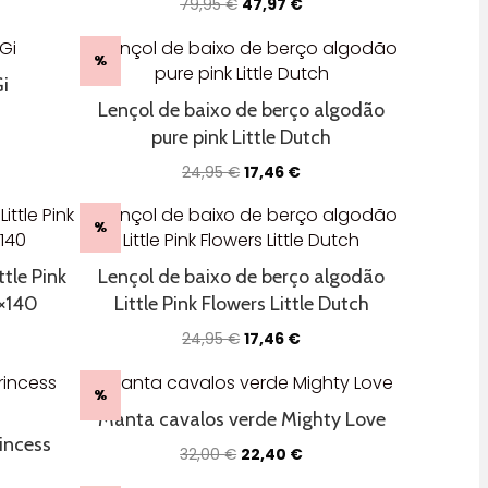
O
O
79,95
€
47,97
€
ço
preço
preço
al
original
atual
%
era:
é:
i
6 €.
79,95 €.
47,97 €.
Lençol de baixo de berço algodão
pure pink Little Dutch
eço
al
O
O
24,95
€
17,46
€
preço
preço
66 €.
original
atual
%
era:
é:
24,95 €.
17,46 €.
tle Pink
Lençol de baixo de berço algodão
0×140
Little Pink Flowers Little Dutch
O
O
24,95
€
17,46
€
ço
preço
preço
al
original
atual
%
era:
é:
Manta cavalos verde Mighty Love
6 €.
24,95 €.
17,46 €.
rincess
O
O
32,00
€
22,40
€
preço
preço