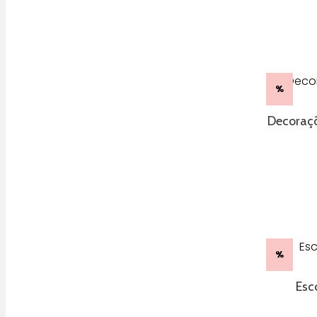
%
Decoraçõ
%
Esc