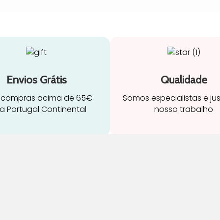
Envios Grátis
Qualidade
 compras acima de 65€
Somos especialistas e ju
a Portugal Continental
nosso trabalho
ravidez e maternidade
Início
leitamento e amamentação
Loja