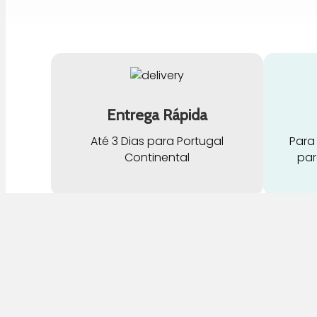
Entrega Rápida
Até 3 Dias para Portugal
Para
Continental
par
G
Pra Mamã
A
Gravidez e Maternidade | Tudo para o seu