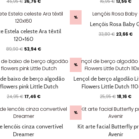
O
O
O
O
45,95
€
36,76
€
16,95
€
13,56
€
preço
preço
preço
pre
original
atual
original
atu
%
era:
é:
era:
é:
Lençóis Rosa Baby G
45,95 €.
36,76 €.
16,95 €.
13,5
e Estela celeste Ara têxtil
O
O
33,80
€
23,66
€
120×160
preço
pr
original
atu
O
O
89,90
€
53,94
€
era:
é:
preço
preço
33,80 €.
23,
original
atual
%
era:
é:
89,90 €.
53,94 €.
 de baixo de berço algodão
Lençol de berço algodão Lit
 flowers pink Little Dutch
Flowers Little Dutch 11
O
O
O
O
24,95
€
17,46
€
25,95
€
18,16
€
preço
preço
preço
pre
original
atual
original
atu
%
era:
é:
era:
é:
24,95 €.
17,46 €.
25,95 €.
18,1
e lencóis cinza convertível
Kit arte facial Butterfly p
Dreamer
Avenir