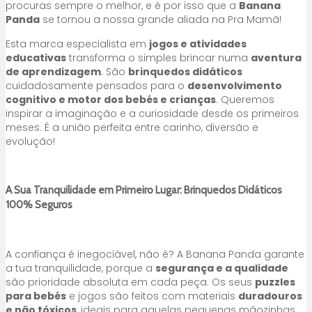
procuras sempre o melhor, e é por isso que a
Banana
Panda
se tornou a nossa grande aliada na Pra Mamã!
Esta marca especialista em
jogos e atividades
educativas
transforma o simples brincar numa
aventura
de aprendizagem
. São
brinquedos didáticos
cuidadosamente pensados para o
desenvolvimento
cognitivo e motor dos bebés e crianças
. Queremos
inspirar a imaginação e a curiosidade desde os primeiros
meses. É a união perfeita entre carinho, diversão e
evolução!
A Sua Tranquilidade em Primeiro Lugar: Brinquedos Didáticos
100% Seguros
A confiança é inegociável, não é? A Banana Panda garante
a tua tranquilidade, porque a
segurança e a qualidade
são prioridade absoluta em cada peça. Os seus
puzzles
para bebés
e jogos são feitos com materiais
duradouros
e não tóxicos
, ideais para aquelas pequenas mãozinhas