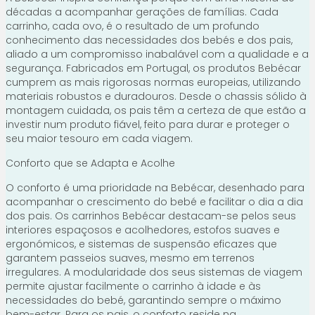
décadas a acompanhar gerações de famílias. Cada
carrinho, cada ovo, é o resultado de um profundo
conhecimento das necessidades dos bebés e dos pais,
aliado a um compromisso inabalável com a qualidade e a
segurança. Fabricados em Portugal, os produtos Bebécar
cumprem as mais rigorosas normas europeias, utilizando
materiais robustos e duradouros. Desde o chassis sólido à
montagem cuidada, os pais têm a certeza de que estão a
investir num produto fiável, feito para durar e proteger o
seu maior tesouro em cada viagem.
Conforto que se Adapta e Acolhe
O conforto é uma prioridade na Bebécar, desenhado para
acompanhar o crescimento do bebé e facilitar o dia a dia
dos pais. Os carrinhos Bebécar destacam-se pelos seus
interiores espaçosos e acolhedores, estofos suaves e
ergonómicos, e sistemas de suspensão eficazes que
garantem passeios suaves, mesmo em terrenos
irregulares. A modularidade dos seus sistemas de viagem
permite ajustar facilmente o carrinho à idade e às
necessidades do bebé, garantindo sempre o máximo
bem-estar. Para os pais, o conforto reside na