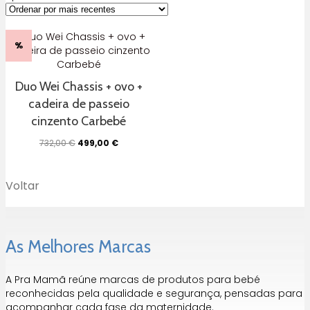
%
Duo Wei Chassis + ovo +
cadeira de passeio
cinzento Carbebé
O
O
732,00
€
499,00
€
preço
preço
original
atual
era:
é:
Voltar
732,00 €.
499,00 €.
As Melhores Marcas
A Pra Mamã reúne marcas de produtos para bebé
reconhecidas pela qualidade e segurança, pensadas para
acompanhar cada fase da maternidade.