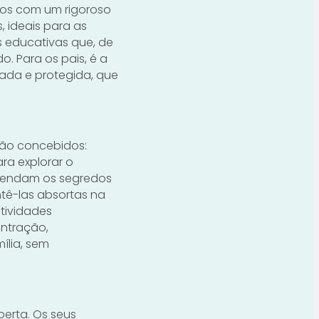
dos com um rigoroso
, ideais para as
s educativas que, de
. Para os pais, é a
ada e protegida, que
são concebidos:
ara explorar o
svendam os segredos
tê-las absortas na
atividades
entração,
lia, sem
erta. Os seus