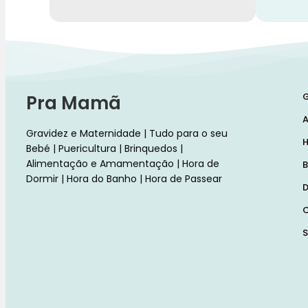
G
Pra Mamã
A
Gravidez e Maternidade | Tudo para o seu
H
Bebé | Puericultura | Brinquedos |
Alimentação e Amamentação | Hora de
B
Dormir | Hora do Banho | Hora de Passear
D
C
S