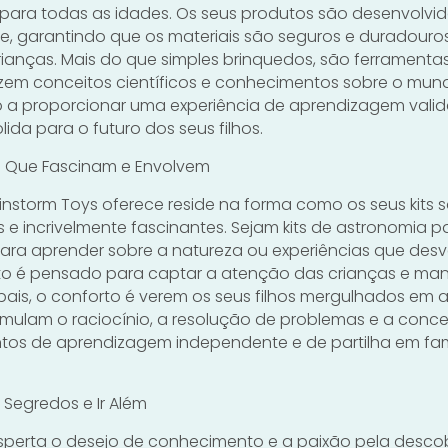
 para todas as idades. Os seus produtos são desenvolvi
e, garantindo que os materiais são seguros e duradouros
ianças. Mais do que simples brinquedos, são ferramenta
uzem conceitos científicos e conhecimentos sobre o mundo
o a proporcionar uma experiência de aprendizagem valid
ida para o futuro dos seus filhos.
s Que Fascinam e Envolvem
instorm Toys oferece reside na forma como os seus kits 
es e incrivelmente fascinantes. Sejam kits de astronomia p
 para aprender sobre a natureza ou experiências que de
eto é pensado para captar a atenção das crianças e man
pais, o conforto é verem os seus filhos mergulhados em 
timulam o raciocínio, a resolução de problemas e a conc
 de aprendizagem independente e de partilha em famí
Segredos e Ir Além
sperta o desejo de conhecimento e a paixão pela descob