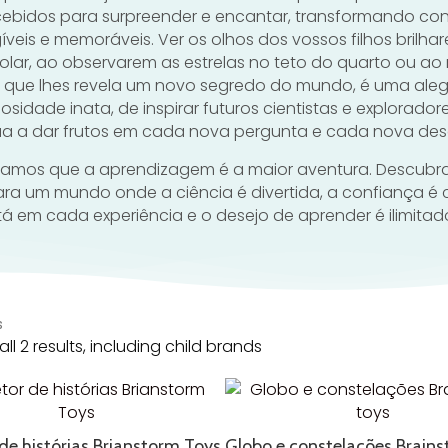
ebidos para surpreender e encantar, transformando co
íveis e memoráveis. Ver os olhos dos vossos filhos bril
solar, ao observarem as estrelas no teto do quarto ou ao
a que lhes revela um novo segredo do mundo, é uma alegria
riosidade inata, de inspirar futuros cientistas e explorado
ua a dar frutos em cada nova pergunta e cada nova des
tamos que a aprendizagem é a maior aventura. Descubra
ra um mundo onde a ciência é divertida, a confiança é 
tá em cada experiência e o desejo de aprender é ilimitad
s
ll 2 results, including child brands
 de histórias Brianstorm Toys
Globo e constelações Brains