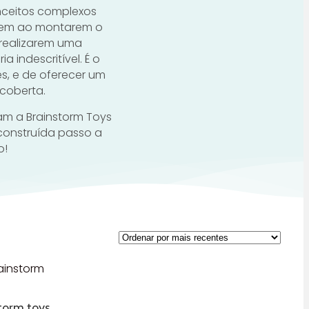
nceitos complexos
harem ao montarem o
 realizarem uma
 indescritível. É o
res, e de oferecer um
coberta.
m a Brainstorm Toys
construída passo a
o!
torm toys