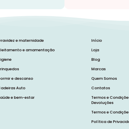
ravidez e maternidade
Início
leitamento e amamentação
Loja
igiene
Blog
rinquedos
Marcas
ormir e descanso
Quem Somos
adeiras Auto
Contatos
aúde e bem-estar
Termos e Condições
Devoluções
Termos e Condiçõe
Política de Privaci