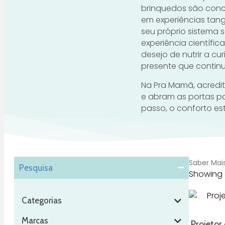
brinquedos são conc
em experiências tang
seu próprio sistema 
experiência científic
desejo de nutrir a cu
presente que contin
Na Pra Mamã, acredi
e abram as portas pa
passo, o conforto es
Saber Mai
Pesquisa
Showing a
Categorias
Marcas
Projetor