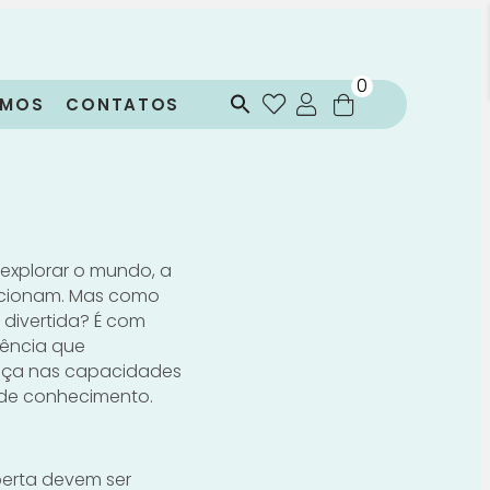
0
OMOS
CONTATOS
 explorar o mundo, a
uncionam. Mas como
 divertida? É com
iência que
nça nas capacidades
o de conhecimento.
berta devem ser