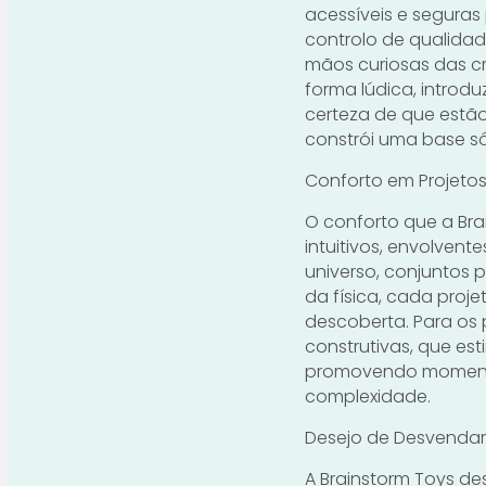
acessíveis e seguras
controlo de qualidad
mãos curiosas das cr
forma lúdica, introd
certeza de que estã
constrói uma base sól
Conforto em Projeto
O conforto que a Bra
intuitivos, envolvent
universo, conjuntos
da física, cada proj
descoberta. Para os 
construtivas, que es
promovendo momentos
complexidade.
Desejo de Desvendar 
A Brainstorm Toys de