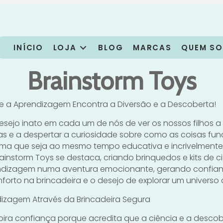
INÍCIO
LOJA
BLOG
MARCAS
QUEM S
Brainstorm Toys
e a Aprendizagem Encontra a Diversão e a Descoberta!
esejo inato em cada um de nós de ver os nossos filhos a
as e a despertar a curiosidade sobre como as coisas f
rma que seja ao mesmo tempo educativa e incrivelmente
ainstorm Toys se destaca, criando brinquedos e kits de c
ndizagem numa aventura emocionante, gerando confia
onforto na brincadeira e o desejo de explorar um univers
izagem Através da Brincadeira Segura
spira confiança porque acredita que a ciência e a desco