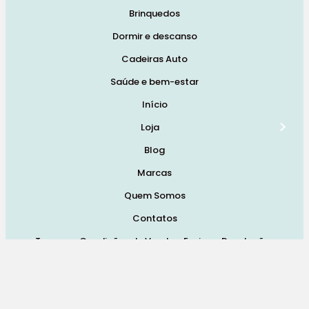
Brinquedos
Dormir e descanso
Cadeiras Auto
Saúde e bem-estar
Início
Loja
Blog
Marcas
Quem Somos
Contatos
Termos e Condições de Vendas, Envios e Devoluções
Termos e Condições
Política de Privacidade