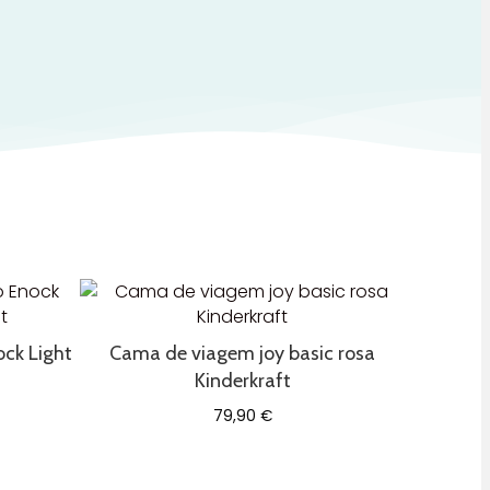
ck Light
Cama de viagem joy basic rosa
Kinderkraft
79,90
€
eço
ual