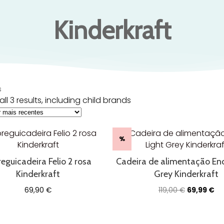
Kinderkraft
s
ll 3 results, including child brands
%
eguicadeira Felio 2 rosa
Cadeira de alimentação Eno
Kinderkraft
Grey Kinderkraft
O
O
69,90
€
119,00
€
69,99
€
preço
pr
original
at
era:
é: