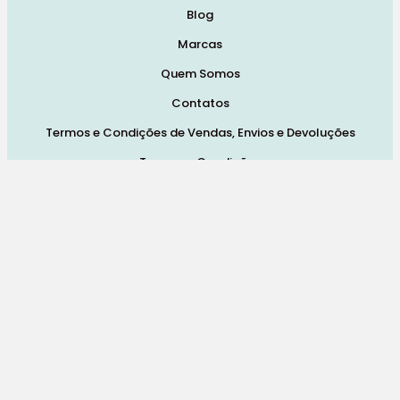
Blog
Marcas
Quem Somos
Contatos
Termos e Condições de Vendas, Envios e Devoluções
Termos e Condições
Política de Privacidade
Política de Cookies
Resolução de Litígios
Livro de Reclamações Online
Redes Sociais:
© 2026 Pra Mamã. Powered by
Like My Web
. All Rights