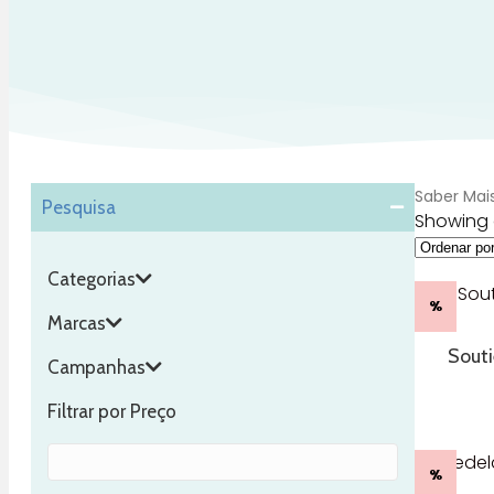
Saber Mai
Pesquisa
Showing a
Categorias
%
Marcas
Souti
Campanhas
Filtrar por Preço
%