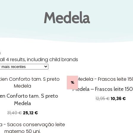
Medela
s
ll 4 results, including child brands
%
Medela – Frascos leite 15
en Conforto tam. S preto
O
O
12,95
€
10,36
€
Medela
preço
pre
original
atu
O
O
31,40
€
25,12
€
era:
é:
preço
preço
12,95 €.
10,
original
atual
era:
é: