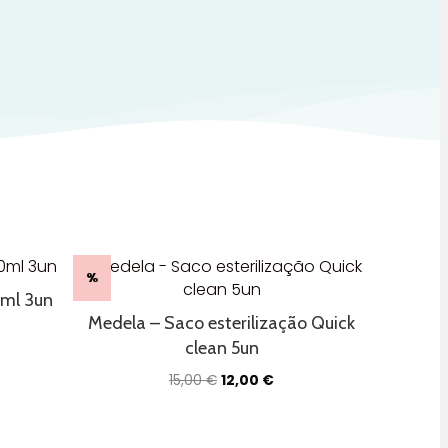
%
0ml 3un
Medela – Saco esterilização Quick
clean 5un
ço
al
O
O
15,00
€
12,00
€
preço
preço
36 €.
original
atual
era:
é: