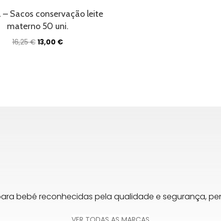
31,40 €.
25,12 €.
 – Sacos conservação leite
materno 50 uni.
O
O
16,25
€
13,00
€
preço
preço
original
atual
era:
é:
16,25 €.
13,00 €.
para bebé reconhecidas pela qualidade e segurança, 
VER TODAS AS MARCAS