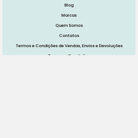
Blog
Marcas
Quem Somos
Contatos
Termos e Condições de Vendas, Envios e Devoluções
Termos e Condições
Política de Privacidade
Política de Cookies
Resolução de Litígios
Livro de Reclamações Online
Redes Sociais:
© 2026 Pra Mamã. Powered by
Like My Web
. All Rights