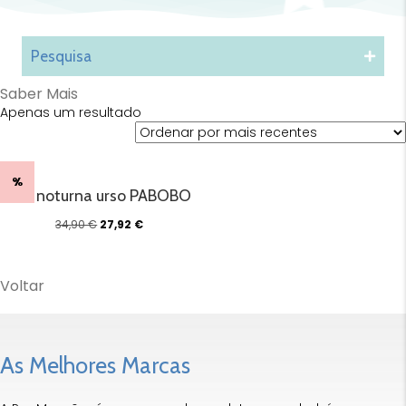
Pesquisa
Saber Mais
Apenas um resultado
%
Luz noturna urso PABOBO
O
O
34,90
€
27,92
€
preço
preço
original
atual
era:
é:
Voltar
34,90 €.
27,92 €.
As Melhores Marcas