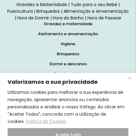
Gravidez e Maternidade | Tudo para o seu Bebé |
Puericultura | Brinquedos | Alimentação e Amamentação
| Hora de Dormir | Hora do Banho | Hora de Passear
Gravidez e maternidade
Aleitamento e amamentação
Higiene
Brinquedos
Dormir e descanso
Cadeiras Auto
Valorizamos a sua privacidade
Saúde e bem-estar
Utilizamos cookies para melhorar a sua experiência de
Início
navegação, apresentar anúncios ou conteúdos
Loja
personalizados e analisar o nosso tráfego. Ao clicar em
"Aceitar Todos", concorda com a utilização de
Blog
cookies.
Política de Cookies
Marcas
Quem Somos
Aceite tudo