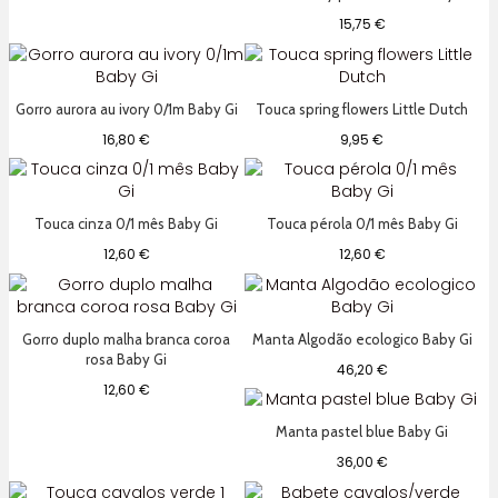
24,95 €.
17,46 €.
15,75
€
Gorro aurora au ivory 0/1m Baby Gi
Touca spring flowers Little Dutch
16,80
€
9,95
€
Touca cinza 0/1 mês Baby Gi
Touca pérola 0/1 mês Baby Gi
12,60
€
12,60
€
Gorro duplo malha branca coroa
Manta Algodão ecologico Baby Gi
rosa Baby Gi
46,20
€
12,60
€
Manta pastel blue Baby Gi
36,00
€