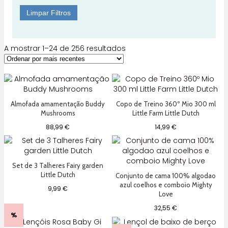
Limpar Filtros
Ordenado
A mostrar 1–24 de 256 resultados
por
mais
recentes
Almofada amamentação Buddy
Copo de Treino 360º Mio 300 ml
Mushrooms
Little Farm Little Dutch
88,99
€
14,99
€
Set de 3 Talheres Fairy garden
Little Dutch
Conjunto de cama 100% algodao
azul coelhos e comboio Mighty
9,99
€
Love
32,55
€
%