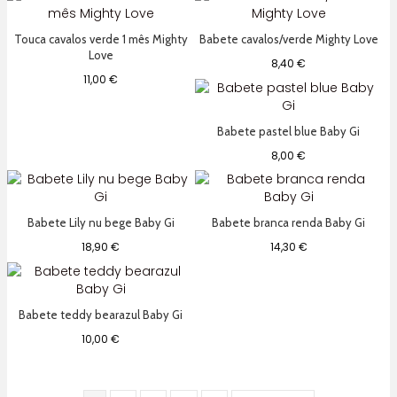
Touca cavalos verde 1 mês Mighty
Babete cavalos/verde Mighty Love
Love
8,40
€
11,00
€
Babete pastel blue Baby Gi
8,00
€
Babete Lily nu bege Baby Gi
Babete branca renda Baby Gi
18,90
€
14,30
€
Babete teddy bearazul Baby Gi
10,00
€