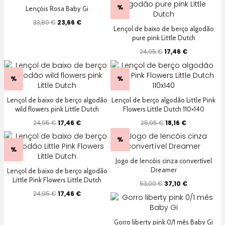
%
Lençóis Rosa Baby Gi
O
O
33,80
€
23,66
€
Lençol de baixo de berço algodão
preço
preço
pure pink Little Dutch
original
atual
era:
é:
O
O
24,95
€
17,46
€
33,80 €.
23,66 €.
preço
preço
original
atual
era:
é:
%
%
24,95 €.
17,46 €.
Lençol de baixo de berço algodão
Lençol de berço algodão Little Pink
wild flowers pink Little Dutch
Flowers Little Dutch 110×140
O
O
O
O
24,95
€
17,46
€
25,95
€
18,16
€
preço
preço
preço
preço
%
original
atual
original
atual
era:
é:
era:
é:
%
24,95 €.
17,46 €.
25,95 €.
18,16 €.
Jogo de lencóis cinza convertível
Dreamer
Lençol de baixo de berço algodão
Little Pink Flowers Little Dutch
O
O
53,00
€
37,10
€
preço
preço
O
O
24,95
€
17,46
€
original
atual
preço
preço
era:
é:
original
atual
53,00 €.
37,10 €.
era:
é:
Gorro liberty pink 0/1 mês Baby Gi