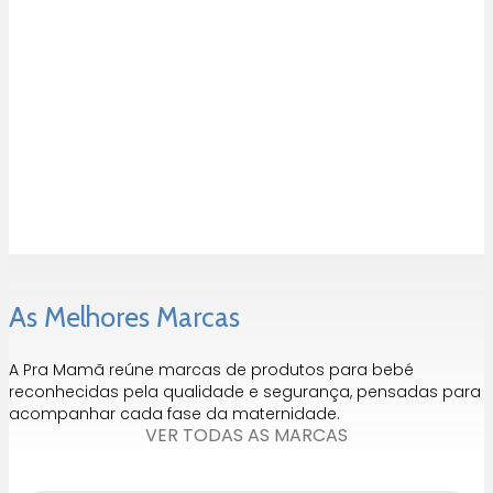
Set de brinquedos Praia
Set de brinquedos Praia
Serenity Blue Monnëka
Pearl Monnëka
15,95
€
15,95
€
1
2
Seguinte »
As Melhores Marcas
A Pra Mamã reúne marcas de produtos para bebé
reconhecidas pela qualidade e segurança, pensadas para
acompanhar cada fase da maternidade.
VER TODAS AS MARCAS