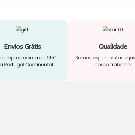
Envios Grátis
Qualidade
 compras acima de 65€
Somos especialistas e ju
a Portugal Continental
nosso trabalho
ravidez e maternidade
Início
leitamento e amamentação
Loja
igiene
Blog