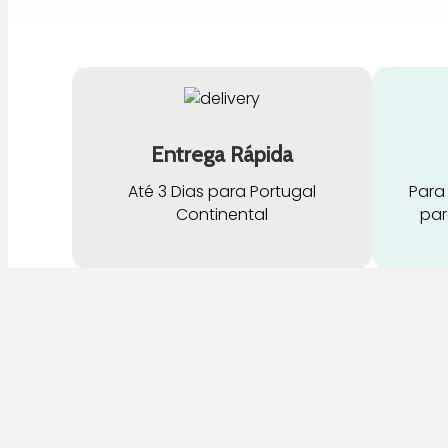
Entrega Rápida
Até 3 Dias para Portugal
Para
Continental
par
G
Pra Mamã
A
Gravidez e Maternidade | Tudo para o seu
H