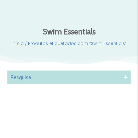
Swim Essentials
Início
/ Produtos etiquetados com “Swim Essentials”
Pesquisa
Mochila Teddy Sand Little
Mochila Teddy Taupe Little
Dutch
Dutch
24,95
€
24,95
€