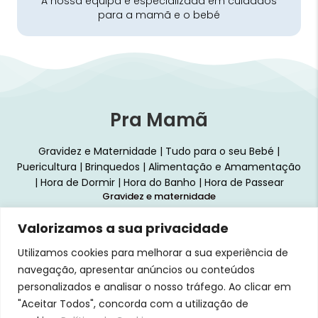
A nossa equipa é especializada em cuidados
para a mamã e o bebé
Pra Mamã
Gravidez e Maternidade | Tudo para o seu Bebé |
Puericultura | Brinquedos | Alimentação e Amamentação
| Hora de Dormir | Hora do Banho | Hora de Passear
Gravidez e maternidade
Aleitamento e amamentação
Valorizamos a sua privacidade
Higiene
Utilizamos cookies para melhorar a sua experiência de
Brinquedos
navegação, apresentar anúncios ou conteúdos
personalizados e analisar o nosso tráfego. Ao clicar em
Dormir e descanso
"Aceitar Todos", concorda com a utilização de
Cadeiras Auto