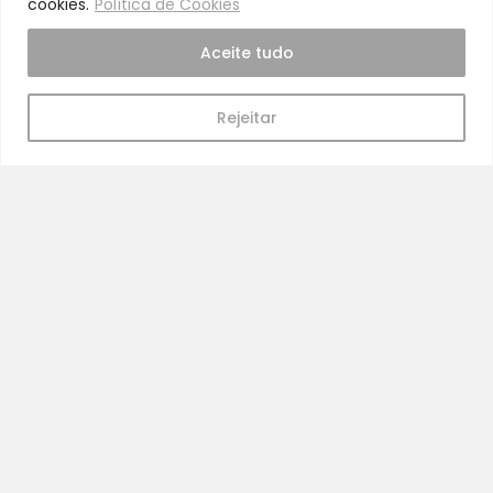
cookies.
Política de Cookies
Saúde e bem-estar
Aceite tudo
Início
Loja
Rejeitar
Blog
Marcas
Quem Somos
Contatos
Termos e Condições de Vendas, Envios e Devoluções
Termos e Condições
Política de Privacidade
Política de Cookies
Resolução de Litígios
Livro de Reclamações Online