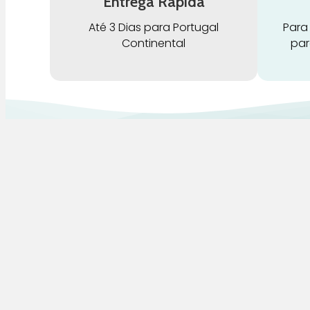
Entrega Rápida
Até 3 Dias para Portugal
Para
Continental
par
G
Pra Mamã
A
Gravidez e Maternidade | Tudo para o seu
H
Bebé | Puericultura | Brinquedos |
Alimentação e Amamentação | Hora de
B
Dormir | Hora do Banho | Hora de Passear
D
C
S