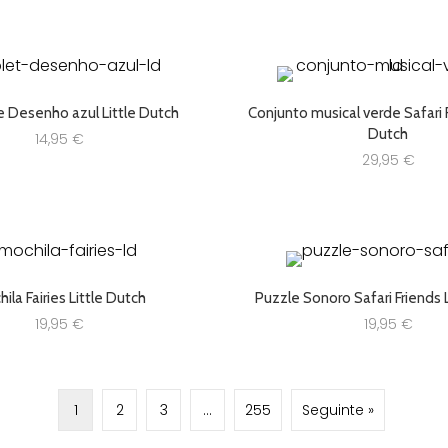
e Desenho azul Little Dutch
Conjunto musical verde Safari F
Dutch
14,95
€
29,95
€
ila Fairies Little Dutch
Puzzle Sonoro Safari Friends 
19,95
€
19,95
€
1
2
3
…
255
Seguinte »