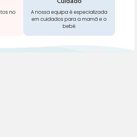
Cuidado
stos no
A nossa equipa é especializada
em cuidados para a mamã e o
bebé
Redes Sociais:
 de Vendas, Envios e