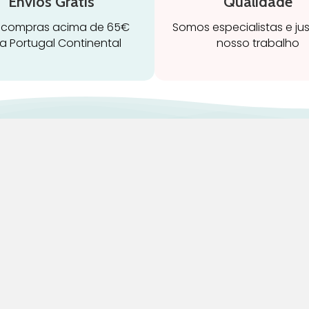
Envios Grátis
Qualidade
 compras acima de 65€
Somos especialistas e ju
a Portugal Continental
nosso trabalho
ravidez e maternidade
Início
leitamento e amamentação
Loja
igiene
Blog
rinquedos
Marcas
ormir e descanso
Quem Somos
adeiras Auto
Contatos
aúde e bem-estar
Termos e Condições
Devoluções