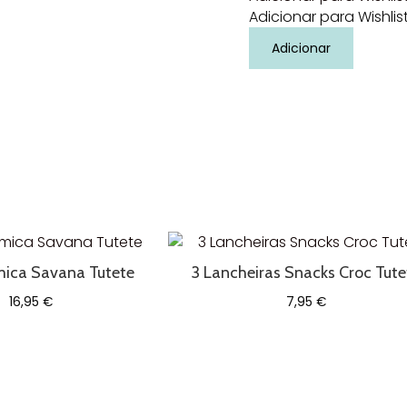
Adicionar para Wishlis
Quantidade
Adicionar
de
Alimentador
Pulps
azul
minikoioi
mica Savana Tutete
3 Lancheiras Snacks Croc Tute
16,95
€
7,95
€