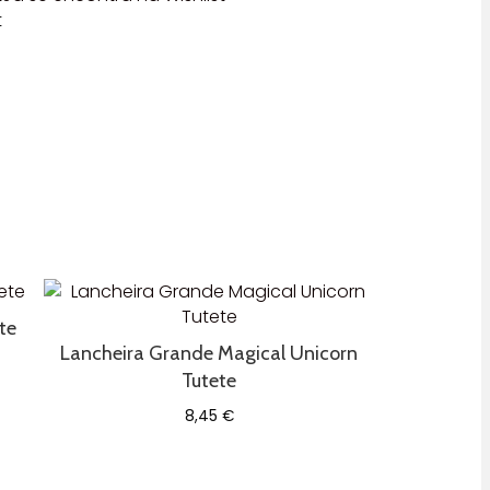
t
te
Lancheira Grande Magical Unicorn
Tutete
8,45
€