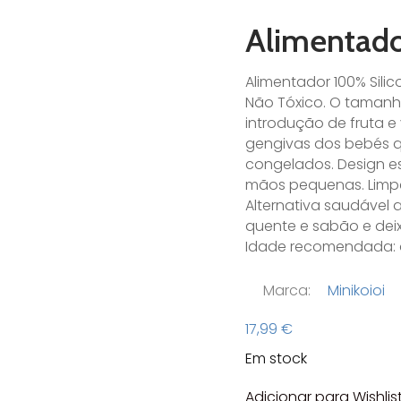
Alimentador
Alimentador 100% Silic
Não Tóxico. O tamanho
introdução de fruta e
gengivas dos bebés q
congelados. Design 
mãos pequenas. Limpez
Alternativa saudável
quente e sabão e deix
Idade recomendada: a
Marca:
Minikoioi
17,99
€
Em stock
Adicionar para Wishlis