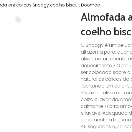
ada anticolicas Snoogy coelho biscuit Doomoo
Almofada a
coelho bis
O Snoogy é um peluc
alfazema para, quand
aliviar naturalmente a
aquecimento • O pelu
ser colocado sobre a 
natural as cólicas d
libertando um calor s
Eficaz no alívio das 
colza e lavanda, amov
calmante • Forra amo
é lavável Adequado d
lentamente a bolsa in
45 segundos e, se nec