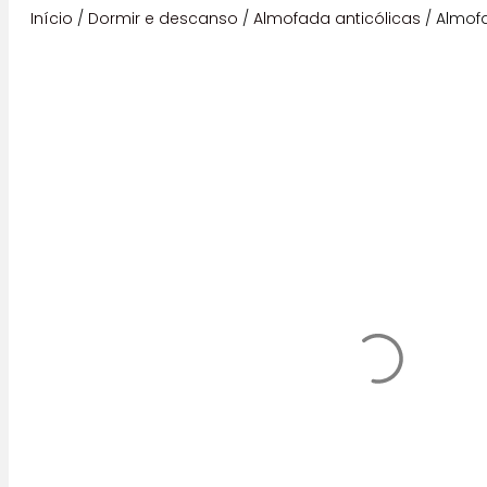
Início
/
Dormir e descanso
/
Almofada anticólicas
/ Almof