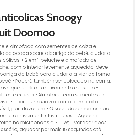
nticolicas Snoogy
cuit Doomoo
he e almofada com sementes de colza e
o colocada sobre a barriga do bebé, ajudar a
s cólicas. • 2 em 1: peluche e almofada de
che, com o interior levemente aquecido, deve
barriga do bebé para ajudar a aliviar de forma
o bebé • Poderá também ser colocado na cama,
uave que facilita o relaxamento e o sono •
cãibras e cólicas • Almofada com sementes de
ível • Liberta um suave aroma com efeito
vível, para lavagem • O saco de sementes não
esde o nascimento. Instruções: - Aquecer
terna no microondas a 700W; - Verificar após
essário, aquecer por mais 15 segundos até