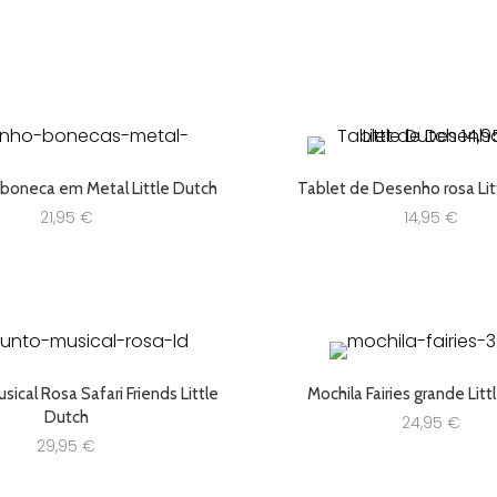
24,95 €.
19,96 €.
 boneca em Metal Little Dutch
Tablet de Desenho rosa Lit
21,95
€
14,95
€
ical Rosa Safari Friends Little
Mochila Fairies grande Lit
Dutch
24,95
€
29,95
€