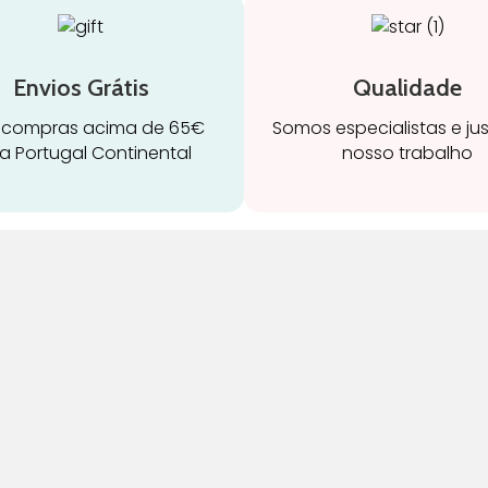
Envios Grátis
Qualidade
 compras acima de 65€
Somos especialistas e ju
a Portugal Continental
nosso trabalho
ravidez e maternidade
Início
leitamento e amamentação
Loja
igiene
Blog
rinquedos
Marcas
ormir e descanso
Quem Somos