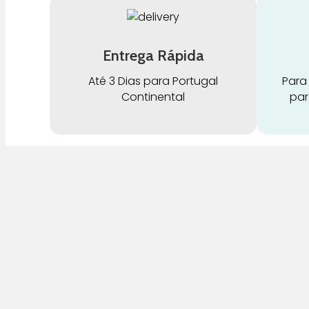
Entrega Rápida
Até 3 Dias para Portugal
Para
Continental
par
G
Pra Mamã
A
Gravidez e Maternidade | Tudo para o seu
H
Bebé | Puericultura | Brinquedos |
Alimentação e Amamentação | Hora de
B
Dormir | Hora do Banho | Hora de Passear
D