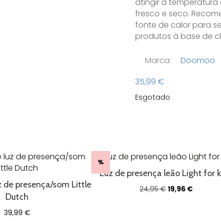
atingir a temperatura
fresco e seco. Reco
fonte de calor para s
produtos à base de c
Marca:
Doomoo
35,99
€
Esgotado
%
Luz de presença leão Light for 
z de presença/som Little
O
O
24,95
€
19,96
€
Dutch
preço
preço
original
atual
39,99
€
era:
é: