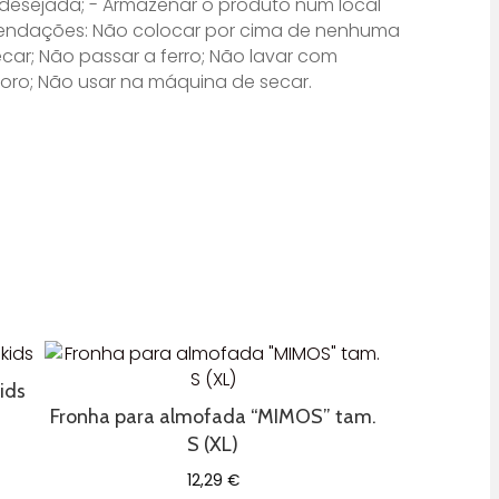
 desejada; - Armazenar o produto num local
mendações: Não colocar por cima de nenhuma
ecar; Não passar a ferro; Não lavar com
loro; Não usar na máquina de secar.
kids
Fronha para almofada “MIMOS” tam.
S (XL)
12,29
€