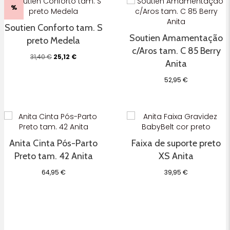
%
Soutien Conforto tam. S
Soutien Amamentação
preto Medela
c/Aros tam. C 85 Berry
O
O
31,40
€
25,12
€
Anita
preço
preço
original
atual
52,95
€
era:
é:
31,40 €.
25,12 €.
Anita Cinta Pós-Parto
Faixa de suporte preto
Preto tam. 42 Anita
XS Anita
64,95
€
39,95
€