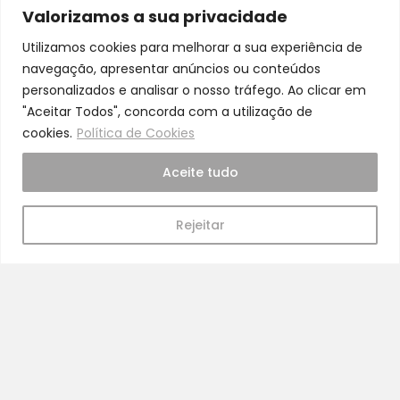
Pra Mamã
Valorizamos a sua privacidade
Gravidez e Maternidade | Tudo para o seu Bebé |
Utilizamos cookies para melhorar a sua experiência de
Puericultura | Brinquedos | Alimentação e Amamentação
navegação, apresentar anúncios ou conteúdos
| Hora de Dormir | Hora do Banho | Hora de Passear
personalizados e analisar o nosso tráfego. Ao clicar em
Gravidez e maternidade
"Aceitar Todos", concorda com a utilização de
Aleitamento e amamentação
cookies.
Política de Cookies
Higiene
Aceite tudo
Brinquedos
Dormir e descanso
Rejeitar
Cadeiras Auto
Saúde e bem-estar
Início
Loja
Blog
Marcas