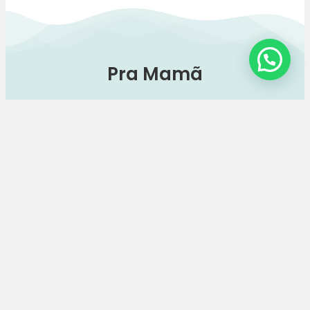
Pra Mamã
Gravidez e Maternidade | Tudo para o seu Bebé |
Puericultura | Brinquedos | Alimentação e Amamentação
| Hora de Dormir | Hora do Banho | Hora de Passear
Gravidez e maternidade
Aleitamento e amamentação
Higiene
Brinquedos
Dormir e descanso
Cadeiras Auto
Saúde e bem-estar
Início