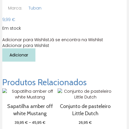
Marca:
Tuban
9,99
€
Em stock
Adicionar para Wishlist
Já se encontra na Wishlist
Adicionar para Wishlist
Quantidade
Adicionar
de
Areia
Cinética
Natural
1kg
Produtos Relacionados
Tuban
Sapatilha amber off
Conjunto de pasteleiro
white Mustang
Little Dutch
Price
39,95
€
–
45,95
€
26,95
€
range: