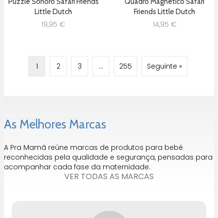
Puzzle Sonoro Safari Friends
Quadro Magnético Safari
Little Dutch
Friends Little Dutch
19,95
€
14,95
€
1
2
3
…
255
Seguinte »
As Melhores Marcas
A Pra Mamã reúne marcas de produtos para bebé
reconhecidas pela qualidade e segurança, pensadas para
acompanhar cada fase da maternidade.
VER TODAS AS MARCAS