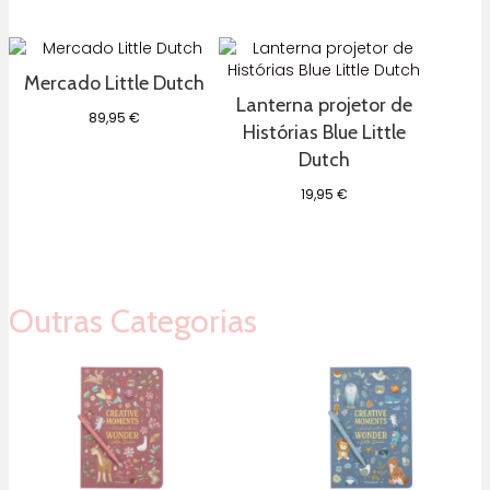
39,95 €
through
45,95 €
Mercado Little Dutch
Lanterna projetor de
89,95
€
Histórias Blue Little
Dutch
19,95
€
Outras Categorias