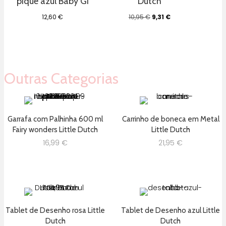
pique azul Baby Gi
Dutch
O
O
12,60
€
10,95
€
9,31
€
preço
preço
original
atual
era:
é:
10,95 €.
9,31 €.
Outras Categorias
Garrafa com Palhinha 600 ml
Carrinho de boneca em Metal
Fairy wonders Little Dutch
Little Dutch
16,99
€
21,95
€
Tablet de Desenho rosa Little
Tablet de Desenho azul Little
Dutch
Dutch