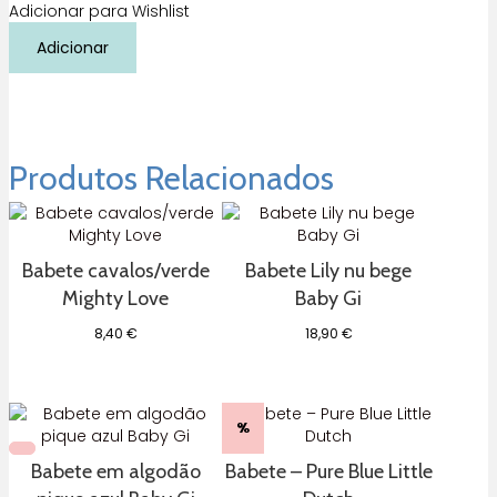
Adicionar para Wishlist
Quantidade
Adicionar
de
Babete
de
silicone
Dinos
World
Produtos Relacionados
Tutete
Babete cavalos/verde
Babete Lily nu bege
Mighty Love
Baby Gi
8,40
€
18,90
€
%
Babete em algodão
Babete – Pure Blue Little