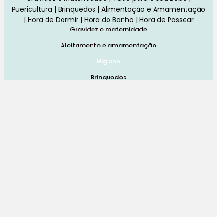
Puericultura | Brinquedos | Alimentação e Amamentação
| Hora de Dormir | Hora do Banho | Hora de Passear
Gravidez e maternidade
Aleitamento e amamentação
Higiene
Brinquedos
Dormir e descanso
Cadeiras Auto
Saúde e bem-estar
Início
Loja
Blog
Marcas
Quem Somos