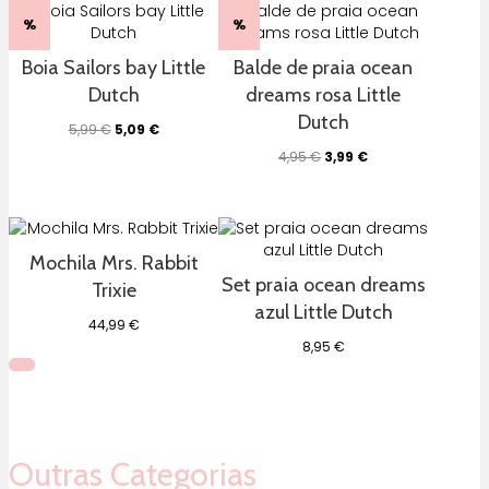
%
%
Boia Sailors bay Little
Balde de praia ocean
Dutch
dreams rosa Little
Dutch
O
O
5,99
€
5,09
€
preço
preço
O
O
4,95
€
3,99
€
original
atual
preço
preço
era:
é:
original
atual
5,99 €.
5,09 €.
era:
é:
4,95 €.
3,99 €.
Mochila Mrs. Rabbit
Set praia ocean dreams
Trixie
azul Little Dutch
44,99
€
8,95
€
Outras Categorias