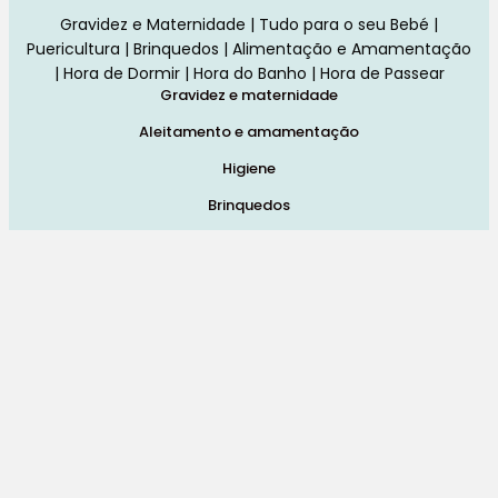
Gravidez e Maternidade | Tudo para o seu Bebé |
Puericultura | Brinquedos | Alimentação e Amamentação
| Hora de Dormir | Hora do Banho | Hora de Passear
Gravidez e maternidade
Aleitamento e amamentação
Higiene
Brinquedos
Dormir e descanso
Cadeiras Auto
Saúde e bem-estar
Início
Loja
Blog
Marcas