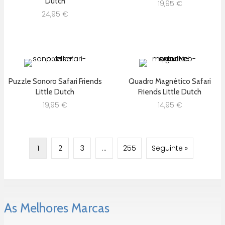
Dutch
19,95
€
24,95
€
Puzzle Sonoro Safari Friends
Quadro Magnético Safari
Little Dutch
Friends Little Dutch
19,95
€
14,95
€
1
2
3
…
255
Seguinte »
As Melhores Marcas