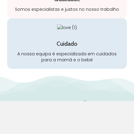
Somos especialistas e justos no nosso trabalho
Cuidado
A nossa equipa é especializada em cuidados
para a mamã e o bebé
Pra Mamã
Gravidez e Maternidade | Tudo para o seu Bebé |
Puericultura | Brinquedos | Alimentação e Amamentação
| Hora de Dormir | Hora do Banho | Hora de Passear