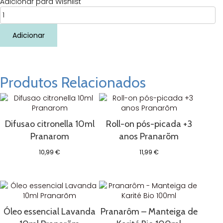
Adicionar para Wishlist
Quantidade
de
Balsamo
Adicionar
peitoral
júnior
50ml
Pranarõm
Produtos Relacionados
Difusao citronella 10ml
Roll-on pós-picada +3
Pranarom
anos Pranarõm
10,99
€
11,99
€
Óleo essencial Lavanda
Pranarôm – Manteiga de