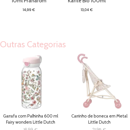
10ml Pranarõm
Karité Bio 100ml
14,99
€
13,04
€
Outras Categorias
Garrafa com Palhinha 600 ml
Carrinho de boneca em Metal
Fairy wonders Little Dutch
Little Dutch
16,99
€
21,95
€