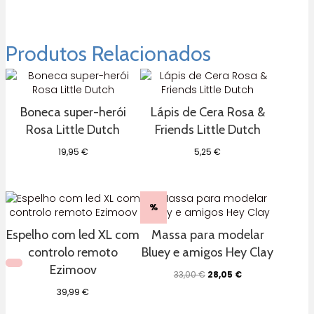
Produtos Relacionados
Boneca super-herói
Lápis de Cera Rosa &
Rosa Little Dutch
Friends Little Dutch
19,95
€
5,25
€
%
Espelho com led XL com
Massa para modelar
controlo remoto
Bluey e amigos Hey Clay
Ezimoov
O
O
33,00
€
28,05
€
preço
preço
39,99
€
original
atual
era:
é: