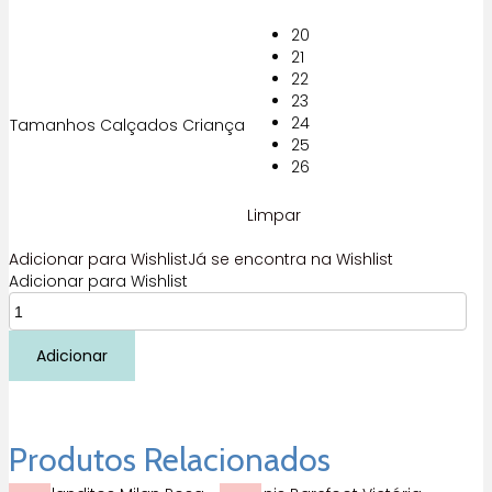
20
21
22
23
24
Tamanhos Calçados Criança
25
26
Limpar
Adicionar para Wishlist
Já se encontra na Wishlist
Adicionar para Wishlist
Quantidade
de
Sapatilha
Adicionar
Lisboa
branco
Blanditos
Produtos Relacionados