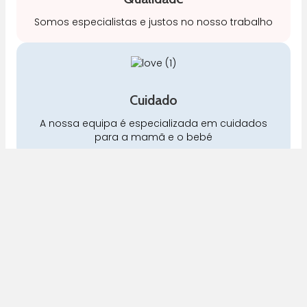
Somos especialistas e justos no nosso trabalho
Cuidado
A nossa equipa é especializada em cuidados
para a mamã e o bebé
Pra Mamã
Gravidez e Maternidade | Tudo para o seu Bebé |
Puericultura | Brinquedos | Alimentação e Amamentação
| Hora de Dormir | Hora do Banho | Hora de Passear