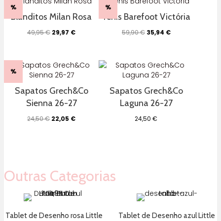
%
%
Blanditos Milan Rosa
Ténis Barefoot Victória
O
O
O
O
49,95
€
29,97
€
59,90
€
35,94
€
preço
preço
preço
preço
original
atual
original
atual
era:
é:
era:
é:
49,95 €.
29,97 €.
59,90 €.
35,94 €.
%
Sapatos Grech&Co
Sapatos Grech&Co
Sienna 26-27
Laguna 26-27
O
O
24,50
€
22,05
€
24,50
€
preço
preço
original
atual
era:
é:
24,50 €.
22,05 €.
Outras Categorias
Tablet de Desenho rosa Little
Tablet de Desenho azul Little