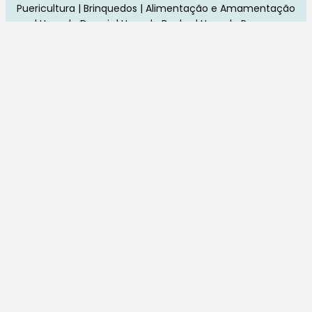
Puericultura | Brinquedos | Alimentação e Amamentação
| Hora de Dormir | Hora do Banho | Hora de Passear
Gravidez e maternidade
Aleitamento e amamentação
Higiene
Brinquedos
Dormir e descanso
Cadeiras Auto
Saúde e bem-estar
Início
Loja
Blog
Marcas
Quem Somos