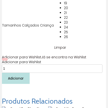
19
49,95 €.
29,97 €.
20
21
22
23
Tamanhos Calçados Criança
24
25
26
Limpar
Adicionar para Wishlist
Já se encontra na Wishlist
Adicionar para Wishlist
Quantidade
de
Blanditos
Adicionar
modena
rosa
Produtos Relacionados