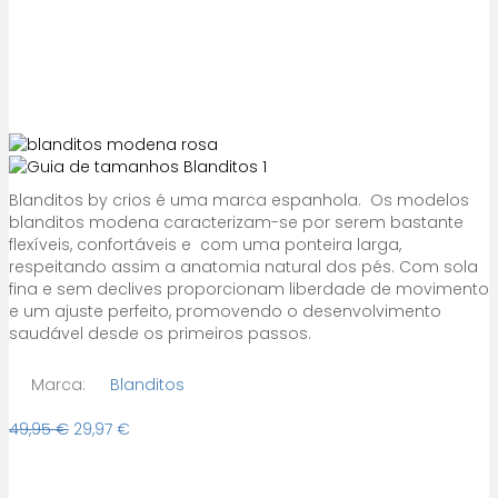
Blanditos by crios é uma marca espanhola. Os modelos
blanditos modena caracterizam-se por serem bastante
flexíveis, confortáveis e com uma ponteira larga,
respeitando assim a anatomia natural dos pés. Com sola
fina e sem declives proporcionam liberdade de movimento
e um ajuste perfeito, promovendo o desenvolvimento
saudável desde os primeiros passos.
Marca:
Blanditos
O
O
49,95
€
29,97
€
preço
preço
original
atual
era:
é: