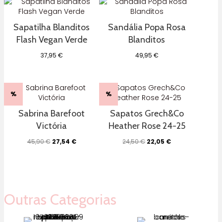
Sapatilha Blanditos
Sandália Popa Rosa
Flash Vegan Verde
Blanditos
37,95
€
49,95
€
%
%
Sabrina Barefoot
Sapatos Grech&Co
Victória
Heather Rose 24-25
O
O
O
O
45,90
€
27,54
€
24,50
€
22,05
€
preço
preço
preço
preço
original
atual
original
atual
era:
é:
era:
é:
45,90 €.
27,54 €.
24,50 €.
22,05 €.
Outras Categorias