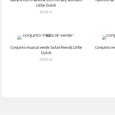
Garrafa com Palhinha 600 ml Fairy wonders
Carrinho de
Little Dutch
16,99
€
Conjunto musical verde Safari Friends Little
Conjunto mus
Dutch
29,95
€