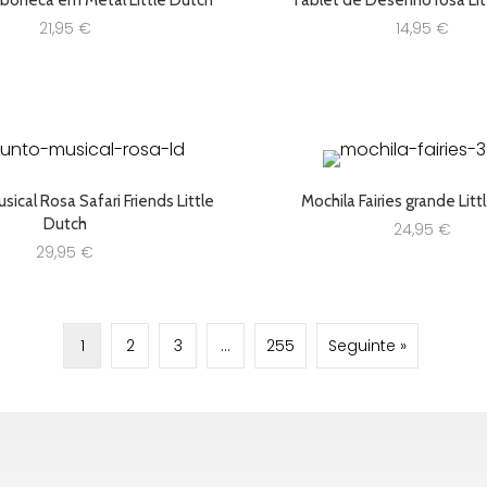
 boneca em Metal Little Dutch
Tablet de Desenho rosa Lit
21,95
€
14,95
€
ical Rosa Safari Friends Little
Mochila Fairies grande Lit
Dutch
24,95
€
29,95
€
1
2
3
…
255
Seguinte »