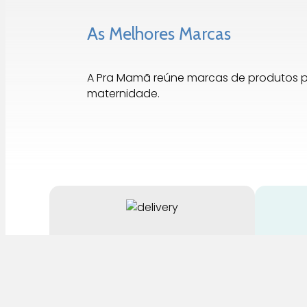
As Melhores Marcas
A Pra Mamã reúne marcas de produtos 
maternidade.
Entrega Rápida
Até 3 Dias para Portugal
Para
Continental
par