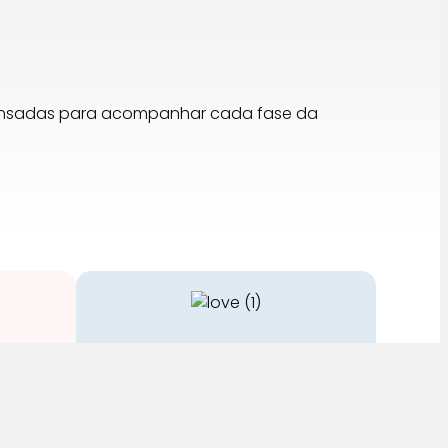
pensadas para acompanhar cada fase da
Cuidado
stos no
A nossa equipa é especializada
em cuidados para a mamã e o
bebé