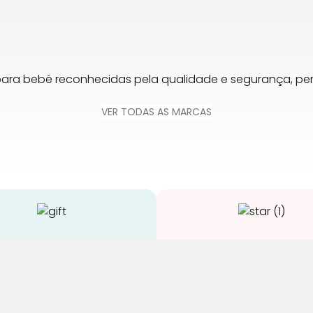
para bebé reconhecidas pela qualidade e segurança, 
VER TODAS AS MARCAS
Envios Grátis
Qualidade
 compras acima de 65€
Somos especialistas e ju
a Portugal Continental
nosso trabalho