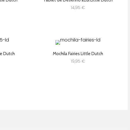
tle Dutch
Tablet de Desenho azul Little Dutch
14,95
€
tle Dutch
Mochila Fairies Little Dutch
19,95
€