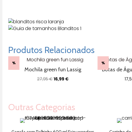
Produtos Relacionados
%
%
Mochila green fun Lassig
Botas de Águ
O
O
27,95
€
16,99
€
17,
preço
preço
original
atual
era:
é:
27,95 €.
16,99 €.
Outras Categorias