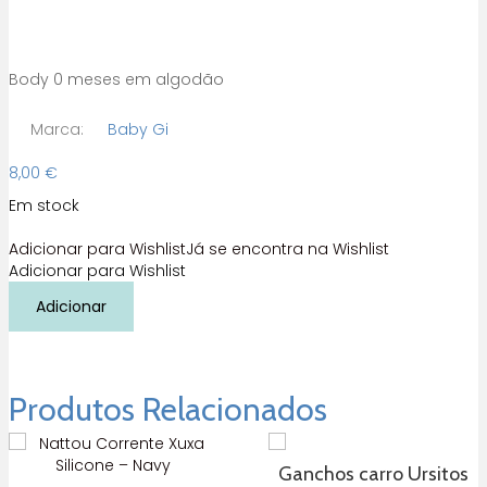
Body 0 meses em algodão
Marca:
Baby Gi
8,00
€
Em stock
Adicionar para Wishlist
Já se encontra na Wishlist
Adicionar para Wishlist
Quantidade
Adicionar
de
Body
trespasse
liso
0
Produtos Relacionados
meses
com
2
Ganchos carro Ursitos