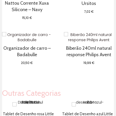
lacinhos
Nattou Corrente Xuxa
Ursitos
branco
Silicone – Navy
Mighty
7,02
€
Love
15,10
€
Organizador de carro –
Biberão 240ml natural
Badabulle
response Philips Avent
20,50
€
19,99
€
Outras Categorias
Tablet de Desenho rosa Little
Tablet de Desenho azul Little