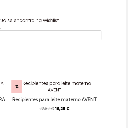
t
Já se encontra na Wishlist
t
%
RA
Recipientes para leite materno AVENT
O
O
22,82
€
18,25
€
preço
preço
original
atual
era:
é: