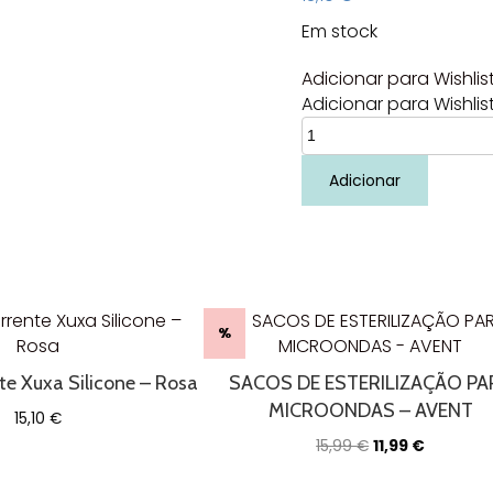
Em stock
Adicionar para Wishlis
Adicionar para Wishlis
Quantidade
de
Bolsa
Adicionar
de
armazenamento
de
leite
180ml
-
Philips
%
Avent
te Xuxa Silicone – Rosa
SACOS DE ESTERILIZAÇÃO PA
MICROONDAS – AVENT
15,10
€
O
O
15,99
€
11,99
€
preço
preço
original
atual