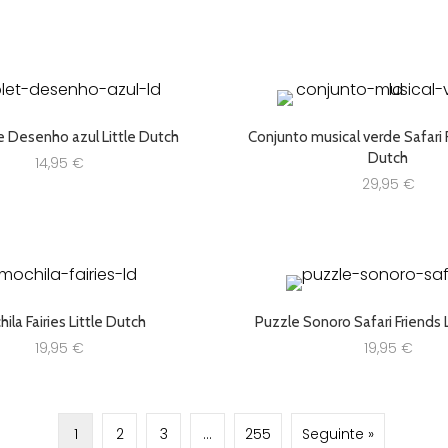
era:
é:
15,99 €.
11,99 €.
e Desenho azul Little Dutch
Conjunto musical verde Safari F
Dutch
14,95
€
29,95
€
ila Fairies Little Dutch
Puzzle Sonoro Safari Friends 
19,95
€
19,95
€
1
2
3
…
255
Seguinte »