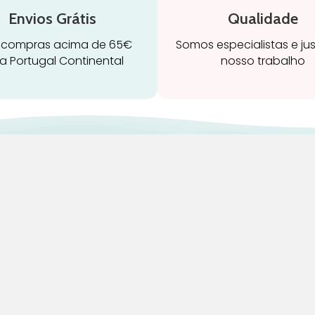
Envios Grátis
Qualidade
 compras acima de 65€
Somos especialistas e ju
a Portugal Continental
nosso trabalho
ravidez e maternidade
Início
leitamento e amamentação
Loja
igiene
Blog
rinquedos
Marcas
ormir e descanso
Quem Somos
adeiras Auto
Contatos
aúde e bem-estar
Termos e Condições