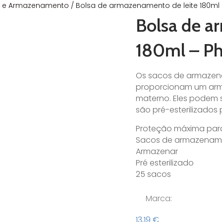
s e Armazenamento
/ Bolsa de armazenamento de leite 180ml –
Bolsa de a
180ml – Ph
Os sacos de armazena
proporcionam um arma
materno. Eles podem 
são pré-esterilizados
Proteção máxima para 
Sacos de armazenamen
Armazenar
Pré esterilizado
25 sacos
Marca:
13,19
€