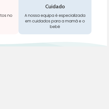
Cuidado
stos no
A nossa equipa é especializada
em cuidados para a mamã e o
bebé
Redes Sociais:
 de Vendas, Envios e