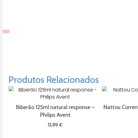
Produtos Relacionados
Biberão 125ml natural response –
Nattou Corren
Philips Avent
12,99
€