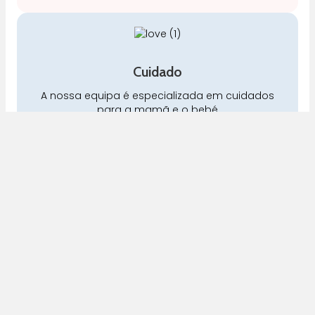
Cuidado
A nossa equipa é especializada em cuidados
para a mamã e o bebé
Pra Mamã
Gravidez e Maternidade | Tudo para o seu Bebé |
Puericultura | Brinquedos | Alimentação e Amamentação
| Hora de Dormir | Hora do Banho | Hora de Passear
Gravidez e maternidade
Aleitamento e amamentação