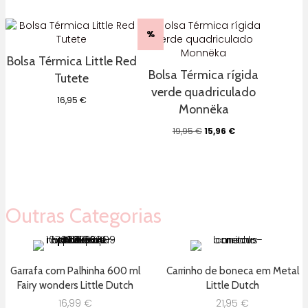
%
Bolsa Térmica Little Red
Bolsa Térmica rígida
Tutete
verde quadriculado
16,95
€
Monnëka
O
O
19,95
€
15,96
€
preço
preço
original
atual
era:
é:
19,95 €.
15,96 €.
Outras Categorias
Garrafa com Palhinha 600 ml
Carrinho de boneca em Metal
Fairy wonders Little Dutch
Little Dutch
16,99
€
21,95
€