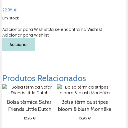
22,95
€
Em stock
Adicionar para Wishlist
Já se encontra na Wishlist
Adicionar para Wishlist
Quantidade
Adicionar
de
Bolsa
termica
Rígida
Stripes
Apricot
Produtos Relacionados
Monnëka
Bolsa térmica Safari
Bolsa térmica stripes
Friends Little Dutch
bloom & blush Monnëka
12,95
€
16,95
€