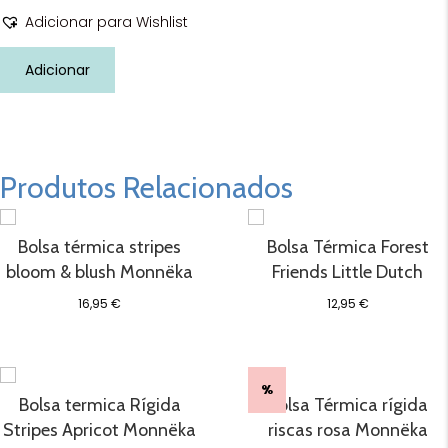
Adicionar para Wishlist
Quantidade
Adicionar
de
Bolsa
térmica
submarino
Fresk
Produtos Relacionados
Bolsa térmica stripes
Bolsa Térmica Forest
bloom & blush Monnëka
Friends Little Dutch
16,95
€
12,95
€
%
Bolsa termica Rígida
Bolsa Térmica rígida
Stripes Apricot Monnëka
riscas rosa Monnëka