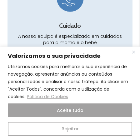
Cuidado
A nossa equipa é especializada em cuidados
para a mamã e o bebé
Valorizamos a sua privacidade
Utilizamos cookies para melhorar a sua experiência de
navegação, apresentar anúncios ou conteúdos
personalizados e analisar o nosso tráfego. Ao clicar em
Pra Mamã
"Aceitar Todos", concorda com a utilização de
cookies.
Política de Cookies
Gravidez e Maternidade | Tudo para o seu Bebé |
Puericultura | Brinquedos | Alimentação e Amamentação
Aceite tudo
| Hora de Dormir | Hora do Banho | Hora de Passear
Gravidez e maternidade
Rejeitar
Aleitamento e amamentação