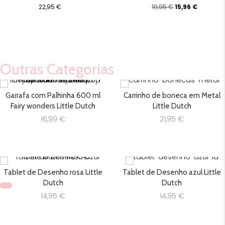
O
O
22,95
€
19,95
€
15,96
€
preço
preço
original
atual
era:
é:
19,95 €.
15,96 €.
Outras Categorias
Garrafa com Palhinha 600 ml
Carrinho de boneca em Metal
Fairy wonders Little Dutch
Little Dutch
16,99
€
21,95
€
Tablet de Desenho rosa Little
Tablet de Desenho azul Little
Dutch
Dutch
14,95
€
14,95
€