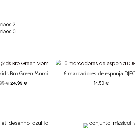
Qkids Bro Green Momi
6 marcadores de esponja DJE
O
O
,95
€
24,95
€
14,50
€
preço
preço
original
atual
era:
é:
37,95 €.
24,95 €.