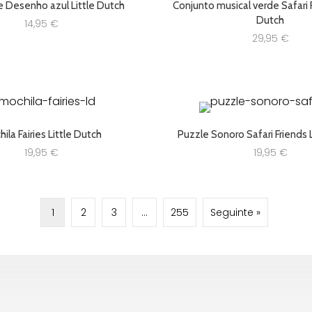
e Desenho azul Little Dutch
Conjunto musical verde Safari F
Dutch
14,95
€
29,95
€
ila Fairies Little Dutch
Puzzle Sonoro Safari Friends 
19,95
€
19,95
€
1
2
3
…
255
Seguinte »