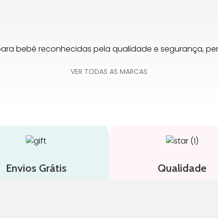
para bebé reconhecidas pela qualidade e segurança, 
VER TODAS AS MARCAS
Envios Grátis
Qualidade
 compras acima de 65€
Somos especialistas e ju
a Portugal Continental
nosso trabalho