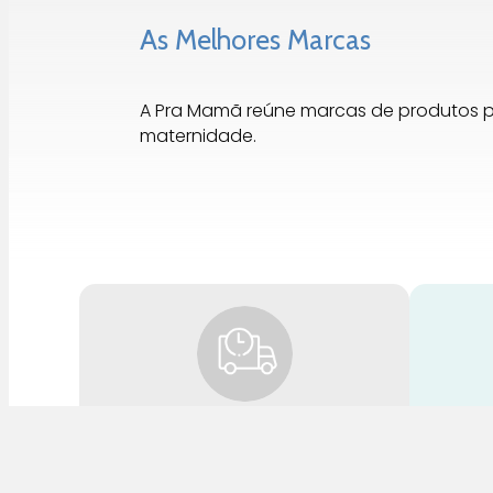
As Melhores Marcas
A Pra Mamã reúne marcas de produtos 
maternidade.
Para
par
Entrega Rápida