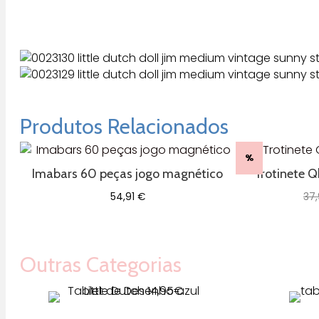
Produtos Relacionados
%
Imabars 60 peças jogo magnético
Trotinete 
54,91
€
37
Outras Categorias