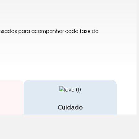
pensadas para acompanhar cada fase da
Cuidado
stos no
A nossa equipa é especializada
em cuidados para a mamã e o
bebé