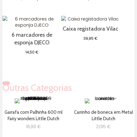
preço
preço
original
atual
era:
é:
37,95 €.
24,95 €.
Caixa registadora Vilac
6 marcadores de
39,95
€
esponja DJECO
14,50
€
Outras Categorias
Garrafa com Palhinha 600 ml
Carrinho de boneca em Metal
Fairy wonders Little Dutch
Little Dutch
16,99
€
21,95
€