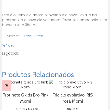
Este é o Sam, ele adora o Inverno e a neve. Leva-o na
próxima ida à neve ele vai adorar fazer-te companhia. Este
boneco tem 35cm.
Marca:
Little Dutch
21,95
€
Esgotado
Produtos Relacionados
%
Trotinete Qkids Bro Pink
Triciclo evolutivo IRIS
Momi
rosa Momi
O
O
37,95
€
24,95
€
96,95
€