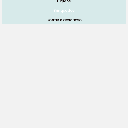
Higiene
Brinquedos
Dormir e descanso
Cadeiras Auto
Saúde e bem-estar
Início
Loja
Blog
Marcas
Quem Somos
Contatos
Termos e Condições de Vendas, Envios e Devoluções
Termos e Condições
Política de Privacidade