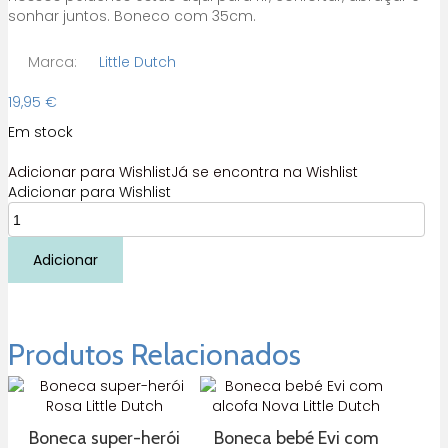
sonhar juntos. Boneco com 35cm.
Marca:
Little Dutch
19,95
€
Em stock
Adicionar para Wishlist
Já se encontra na Wishlist
Adicionar para Wishlist
Quantidade
de
Boneco
Adicionar
super-
herói
Jim
Little
Produtos Relacionados
Dutch
Boneca super-herói
Boneca bebé Evi com