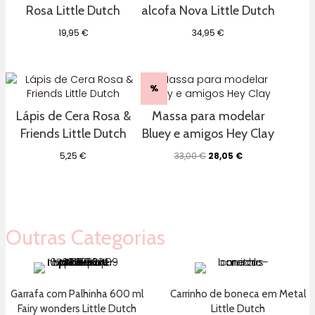
Rosa Little Dutch
alcofa Nova Little Dutch
19,95
€
34,95
€
%
Lápis de Cera Rosa &
Massa para modelar
Friends Little Dutch
Bluey e amigos Hey Clay
O
O
5,25
€
33,00
€
28,05
€
preço
preço
original
atual
era:
é:
33,00 €.
28,05 €.
Outras Categorias
Garrafa com Palhinha 600 ml
Carrinho de boneca em Metal
Fairy wonders Little Dutch
Little Dutch