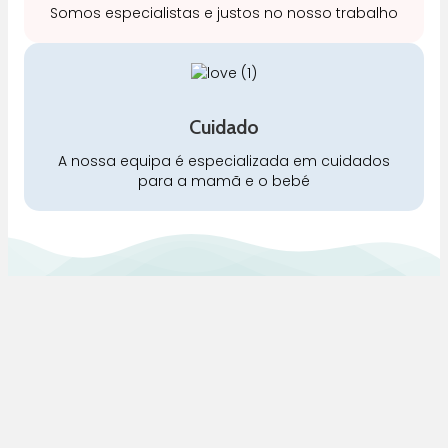
Somos especialistas e justos no nosso trabalho
Cuidado
A nossa equipa é especializada em cuidados
para a mamã e o bebé
Pra Mamã
Gravidez e Maternidade | Tudo para o seu Bebé |
Puericultura | Brinquedos | Alimentação e Amamentação
| Hora de Dormir | Hora do Banho | Hora de Passear
Gravidez e maternidade