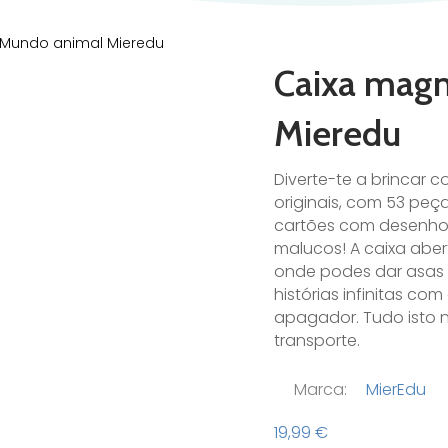
 Mundo animal Mieredu
Caixa magn
Mieredu
Diverte-te a brincar c
originais, com 53 peç
cartões com desenhos 
malucos! A caixa abe
onde podes dar asas 
histórias infinitas co
apagador. Tudo isto n
transporte.
Marca:
MierEdu
19,99
€