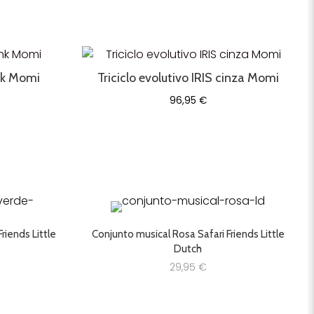
ink Momi
Triciclo evolutivo IRIS cinza Momi
O
96,95
€
preço
atual
é:
24,95 €.
riends Little
Conjunto musical Rosa Safari Friends Little
Dutch
29,95
€