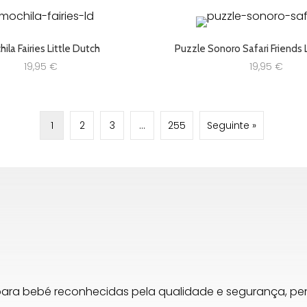
ila Fairies Little Dutch
Puzzle Sonoro Safari Friends 
19,95
€
19,95
€
1
2
3
…
255
Seguinte »
para bebé reconhecidas pela qualidade e segurança, 