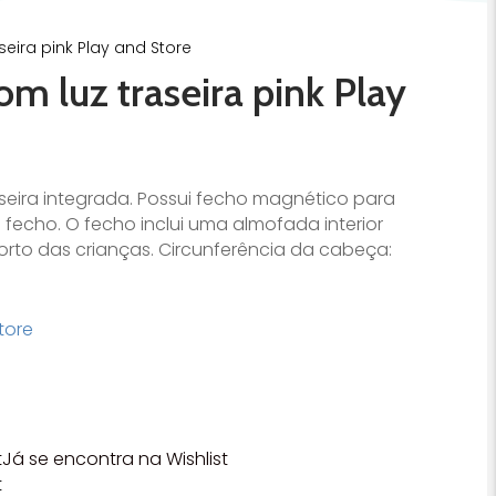
eira pink Play and Store
m luz traseira pink Play
seira integrada. Possui fecho magnético para
 o fecho. O fecho inclui uma almofada interior
orto das crianças. Circunferência da cabeça:
tore
t
Já se encontra na Wishlist
t