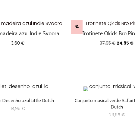
%
madeira azul Indie Svoora
Trotinete Qkids Bro P
O
3,60
€
37,95
€
24,95
€
preço
original
era:
37,95 €.
e Desenho azul Little Dutch
Conjunto musical verde Safari F
Dutch
14,95
€
29,95
€