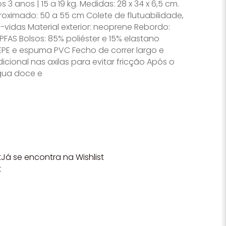
3 anos | 15 a 19 kg. Medidas: 28 x 34 x 6,5 cm.
oximado: 50 a 55 cm Colete de flutuabilidade,
-vidas Material exterior: neoprene Rebordo:
 PFAS Bolsos: 85% poliéster e 15% elastano
PE e espuma PVC Fecho de correr largo e
icional nas axilas para evitar fricção Após o
gua doce e
t
Já se encontra na Wishlist
t