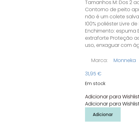
Tamanhos M: Dos 2 aos 
Contorno de peito apr
não é um colete salva
100% poliéster Livre de
Enchimento: espuma E
extraforte Proteção ad
uso, enxaguar com á
Marca:
Monneka
31,95
€
Em stock
Adicionar para Wishlis
Adicionar para Wishlis
Quantidade
Adicionar
de
Colete
flutuador
Hippos