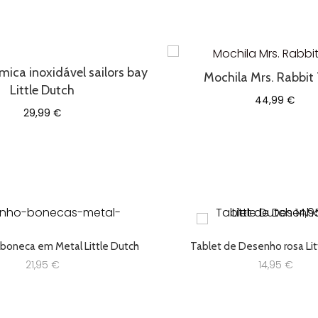
Monnëka
3
a
6
anos
mica inoxidável sailors bay
Mochila Mrs. Rabbit 
Little Dutch
44,99
€
29,99
€
 boneca em Metal Little Dutch
Tablet de Desenho rosa Lit
21,95
€
14,95
€