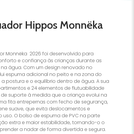
tuador Hippos Monnëka
dor Monnëka 2026 foi desenvolvido para
onforto e confiança às crianças durante as
as na água. Com um design renovado no
lui espuma adicional no peito e na zona do
 postura e o equilíbrio dentro de água. A sua
artimentos e 24 elementos de flutuabilidade
el de suporte à medida que a criança evolui na
ma fita entrepernas com fecho de segurança,
ne suave, que evita deslocamentos e
o uso. O bolso de espuma de PVC na parte
ação extra e maior estabilidade, tornando-o o
aprender a nadar de forma divertida e segura.