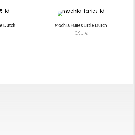
tle Dutch
Mochila Fairies Little Dutch
19,95
€