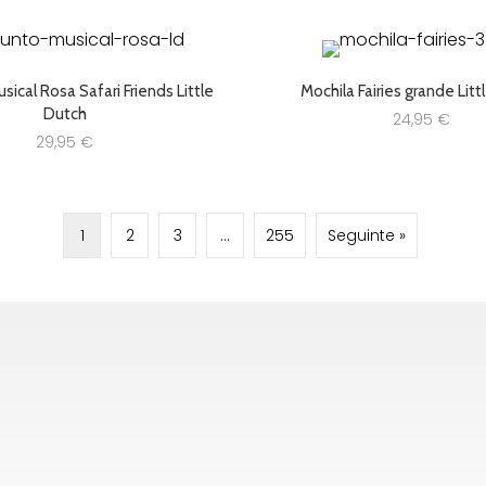
ical Rosa Safari Friends Little
Mochila Fairies grande Lit
Dutch
24,95
€
29,95
€
1
2
3
…
255
Seguinte »