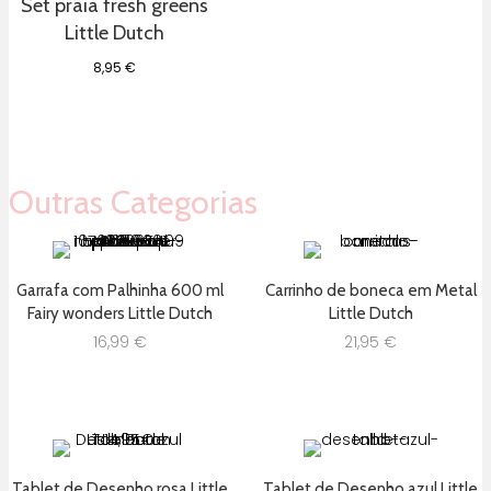
Set praia fresh greens
Little Dutch
8,95
€
Outras Categorias
Garrafa com Palhinha 600 ml
Carrinho de boneca em Metal
Fairy wonders Little Dutch
Little Dutch
16,99
€
21,95
€
Tablet de Desenho rosa Little
Tablet de Desenho azul Little