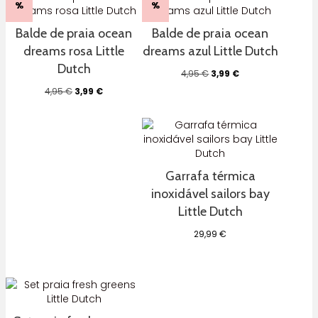
%
%
Balde de praia ocean
Balde de praia ocean
dreams rosa Little
dreams azul Little Dutch
Dutch
O
O
4,95
€
3,99
€
preço
preço
O
O
4,95
€
3,99
€
original
atual
preço
preço
era:
é:
original
atual
4,95 €.
3,99 €.
era:
é:
4,95 €.
3,99 €.
Garrafa térmica
inoxidável sailors bay
Little Dutch
29,99
€