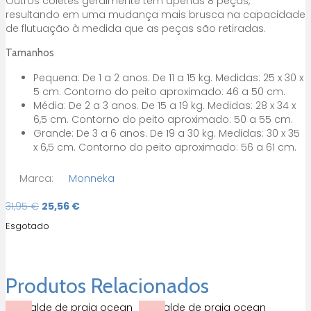
Outros coletes geralmente têm apenas 8 peças,
resultando em uma mudança mais brusca na capacidade
de flutuação à medida que as peças são retiradas.
Tamanhos
Pequena: De 1 a 2 anos. De 11 a 15 kg. Medidas: 25 x 30 x
5 cm. Contorno do peito aproximado: 46 a 50 cm.
Média: De 2 a 3 anos. De 15 a 19 kg. Medidas: 28 x 34 x
6,5 cm. Contorno do peito aproximado: 50 a 55 cm.
Grande: De 3 a 6 anos. De 19 a 30 kg. Medidas: 30 x 35
x 6,5 cm. Contorno do peito aproximado: 56 a 61 cm.
Marca:
Monneka
O
O
31,95
€
25,56
€
preço
preço
Esgotado
original
atual
era:
é:
31,95 €.
25,56 €.
Produtos Relacionados