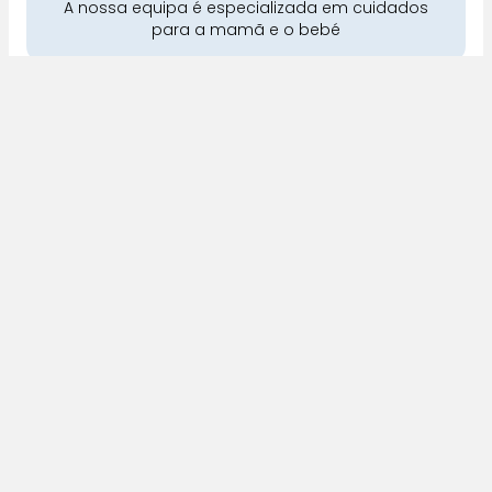
A nossa equipa é especializada em cuidados
para a mamã e o bebé
Pra Mamã
Gravidez e Maternidade | Tudo para o seu Bebé |
Puericultura | Brinquedos | Alimentação e Amamentação
| Hora de Dormir | Hora do Banho | Hora de Passear
Gravidez e maternidade
Aleitamento e amamentação
Higiene
Brinquedos
Dormir e descanso
Cadeiras Auto